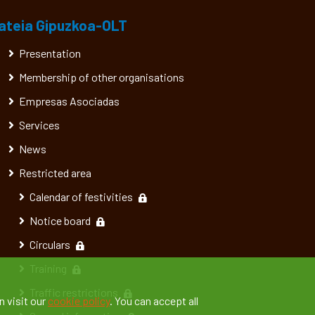
ateia Gipuzkoa-OLT
Presentation
Membership of other organisations
Empresas Asociadas
Services
News
Restricted area
Calendar of festivities
Notice board
Circulars
Training
Traffic restrictions
n visit our
cookie policy
. You can accept all