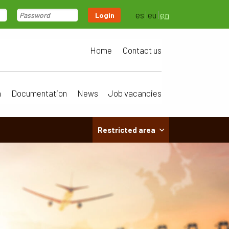
es
eu
en
Login
Home
Contact us
a
Documentation
News
Job vacancies
Restricted area