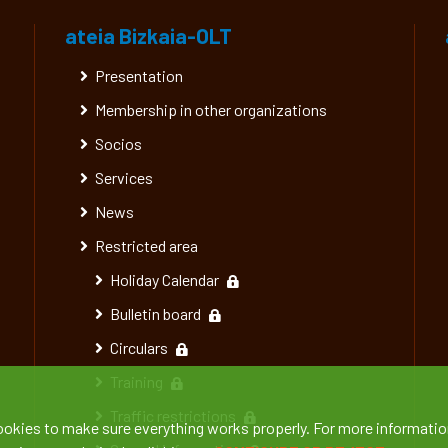
ateia Bizkaia-OLT
Presentation
Membership in other organizations
Socios
Services
News
Restricted area
Holiday Calendar
Bulletin board
Circulars
Training
Traffic restrictions
ookies to make sure everything works properly. For more informatio