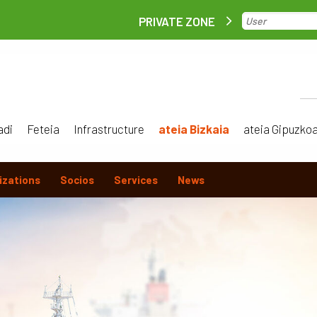
PRIVATE ZONE
adi
Feteia
Infrastructure
ateia Bizkaia
ateia Gipuzko
izations
Socios
Services
News