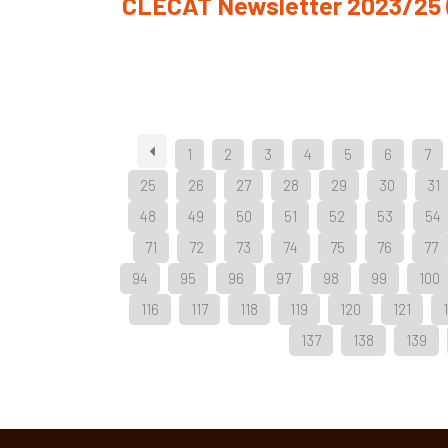
CLECAT Newsletter 2023/25 
1
2
3
4
5
6
7
25
26
27
28
29
30
31
48
49
50
51
52
53
54
71
72
73
74
75
76
77
94
95
96
97
98
99
100
116
117
118
119
120
121
137
138
139