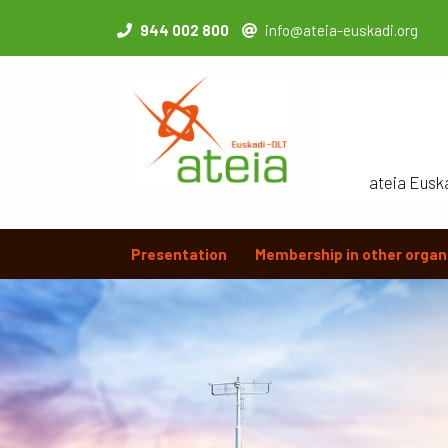
944 002 800
info@ateia-euskadi.org
ateia Eusk
Presentation
Membership in other organ