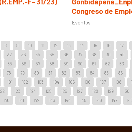
(R.EMP.-F- 31/23)
Gonbidapena_Enple
Congreso de Empl
Eventos
8
9
10
11
12
13
14
15
16
17
32
33
34
35
36
37
38
39
40
55
56
57
58
59
60
61
62
63
78
79
80
81
82
83
84
85
86
101
102
103
104
105
106
107
108
122
123
124
125
126
127
128
129
130
140
141
142
143
144
145
146
147
14