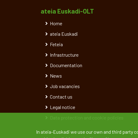
ateia Euskadi-OLT
Home
ateia Euskadi
Feteia
Infrastructure
Documentation
News
Job vacancies
Contact us
Legal notice
Data protection and cookie policies
In ateia-Euskadi we use our own and third party c