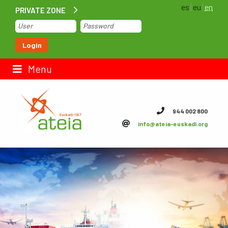
es
eu
en
PRIVATE ZONE
Home
Login
Contact us
Menu
ateia Euskadi
944 002 800
info@ateia-euskadi.org
Feteia
Infrastructure
ateia Bizkaia
ateia Gipuzkoa
Documentation