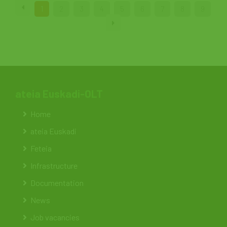
1
2
3
4
5
6
7
8
9
ateia Euskadi-OLT
Home
ateia Euskadi
Feteia
Infrastructure
Documentation
News
Job vacancies