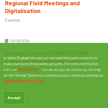
Regional Field Meetings and
Digitalisation
Eventos
05/06/2026
Jornada Sabadell "INCOTERMS:
In ateia-Euskadi we use our own and third party cookies to
Cómo ser más eficiente en las
make sure everything works properly. For more information
operaciones de comercio exterior"
visit our
cookie policy
. You can accept all cookies by clicking
on the "Accept" button or customize your choice by clicking on
Eventos
CONFIGURE OR REJECT
Accept
05/06/2026