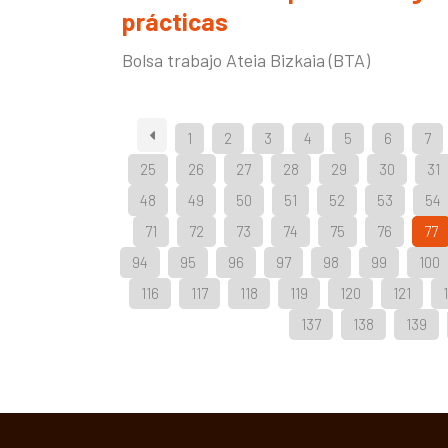
prácticas
Bolsa trabajo Ateia Bizkaia (BTA)
1
2
3
4
5
6
7
25
26
27
28
29
30
31
48
49
50
51
52
53
54
71
72
73
74
75
76
77
94
95
96
97
98
99
100
116
117
118
119
120
121
137
138
139