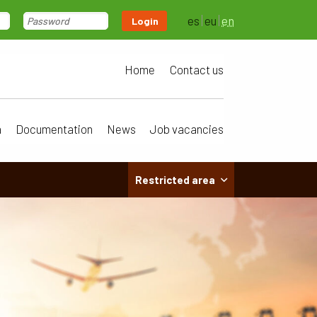
es
eu
en
Login
Home
Contact us
a
Documentation
News
Job vacancies
Restricted area