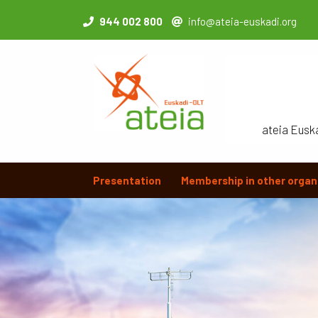
944 002 800
info@ateia-euskadi.org
ateia Eusk
Presentation
Membership in other organ