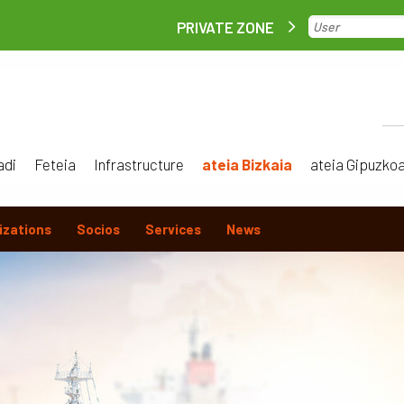
PRIVATE ZONE
adi
Feteia
Infrastructure
ateia Bizkaia
ateia Gipuzko
izations
Socios
Services
News