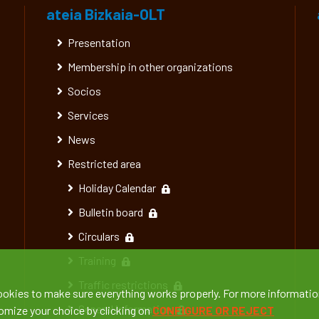
ateia Bizkaia-OLT
Presentation
Membership in other organizations
Socios
Services
News
Restricted area
Holiday Calendar
Bulletin board
Circulars
Training
Traffic restrictions
ookies to make sure everything works properly. For more informatio
General information
tomize your choice by clicking on
CONFIGURE OR REJECT