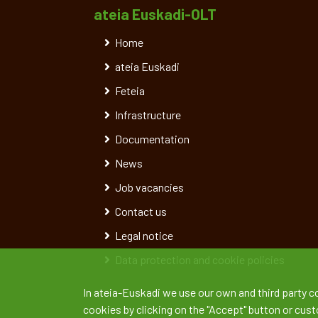
ateia Euskadi-OLT
Home
ateia Euskadi
Feteia
Infrastructure
Documentation
News
Job vacancies
Contact us
Legal notice
Data protection and cookie policies
In ateia-Euskadi we use our own and third party c
cookies by clicking on the "Accept" button or cus