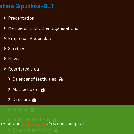
ateia Gipuzkoa-OLT
Presentation
Membership of other organisations
Empresas Asociadas
Services
News
Restricted area
Calendar of festivities
Notice board
Circulars
Training
Traffic restrictions
n visit our
cookie policy
. You can accept all
General information