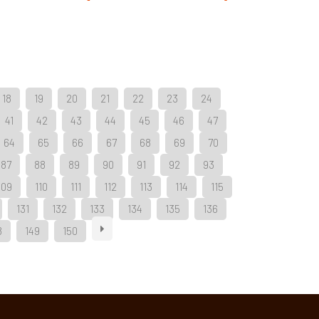
18
19
20
21
22
23
24
41
42
43
44
45
46
47
64
65
66
67
68
69
70
87
88
89
90
91
92
93
109
110
111
112
113
114
115
131
132
133
134
135
136
8
149
150