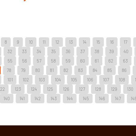
8
9
10
11
12
13
14
15
16
17
32
33
34
35
36
37
38
39
40
55
56
57
58
59
60
61
62
63
78
79
80
81
82
83
84
85
86
101
102
103
104
105
106
107
108
122
123
124
125
126
127
128
129
130
140
141
142
143
144
145
146
147
14