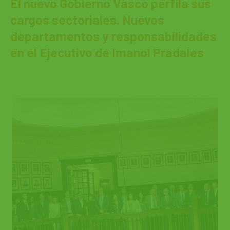
El nuevo Gobierno Vasco perfila sus
cargos sectoriales. Nuevos
departamentos y responsabilidades
en el Ejecutivo de Imanol Pradales