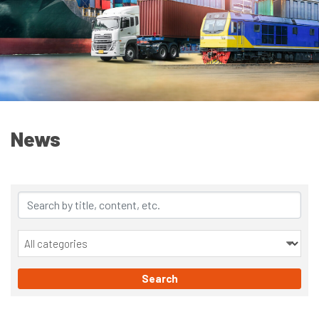
News
Job vacancies
News
Search