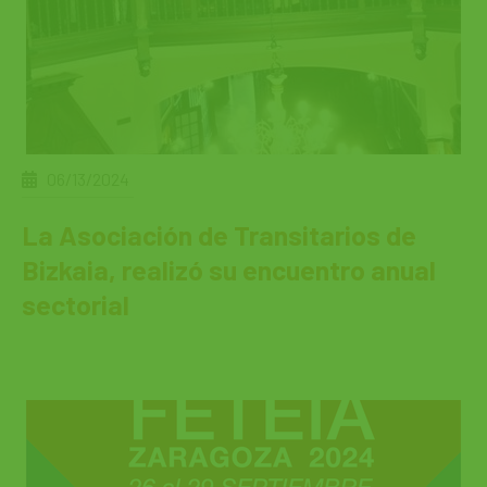
06/13/2024
La Asociación de Transitarios de
Bizkaia, realizó su encuentro anual
sectorial