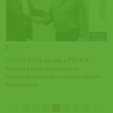
04/23/2024
LIGHTS EYES se une a FETEIA
Services para fortalecer la
ciberseguridad en el sector de los
transitarios
1
2
3
4
5
6
7