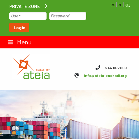
es
eu
en
PRIVATE ZONE
Home
Login
Contact us
Menu
ateia Euskadi
944 002 800
info@ateia-euskadi.org
Feteia
Infrastructure
ateia Bizkaia
ateia Gipuzkoa
Documentation