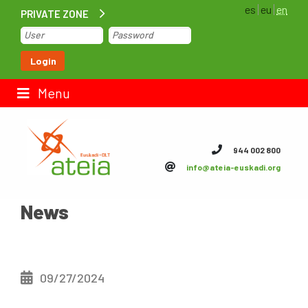
es
eu
en
PRIVATE ZONE
Home
Login
Contact us
Menu
ateia Euskadi
944 002 800
info@ateia-euskadi.org
Feteia
News
Infrastructure
ateia Bizkaia
ateia Gipuzkoa
09/27/2024
Documentation