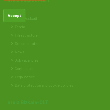
ateia Euskadi-OLT
Home
Accept
ateia Euskadi
Feteia
Infrastructure
Documentation
News
Job vacancies
Contact us
Legal notice
Data protection and cookie policies
ateia Bizkaia-OLT