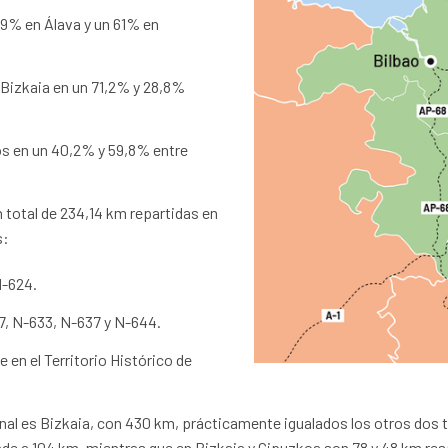
39% en Álava y un 61% en
 Bizkaia en un 71,2% y 28,8%
dos en un 40,2% y 59,8% entre
 total de 234,14 km repartidas en
s:
N-624.
37, N-633, N-637 y N-644.
en el Territorio Histórico de
nal es Bizkaia, con 430 km, prácticamente igualados los otros dos ter
ende a 104 km, mientras que en Bizkaia y Gipuzkoa son 78 y 48 km re