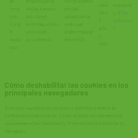
de
Analítica de la
comportamie
sesi
Instaland
terce
visita, tiempo,
nto del
ón o
o:
Esta
ros:
secciones
usuario en la
2
aplicació
Goog
visitadas, clicks
web y así
año
n
le
y sitios de
poder mejorar
s
Analy
procedencia.
el servicio.
máx
tics
.
Cómo deshabilitar las cookies en los
principales navegadores
Todos los navegadores modernos permiten cambiar la
configuración de Cookies. Estos ajustes normalmente se
encuentran en las ‘Opciones’ o ‘Preferencias’ del menú de tu
navegador.