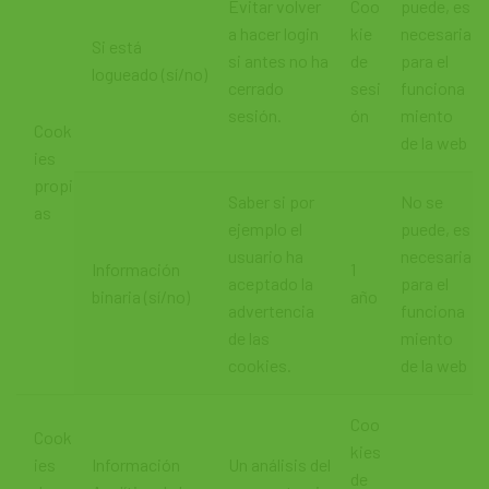
Evitar volver
Coo
puede, es
a hacer login
kie
necesaria
Si está
si antes no ha
de
para el
logueado (sí/no)
cerrado
sesi
funciona
sesión.
ón
miento
Cook
de la web
ies
propi
Saber si por
No se
as
ejemplo el
puede, es
usuario ha
necesaria
Información
1
aceptado la
para el
binaria (sí/no)
año
advertencia
funciona
de las
miento
cookies.
de la web
Coo
Cook
kies
ies
Información
Un análisis del
de