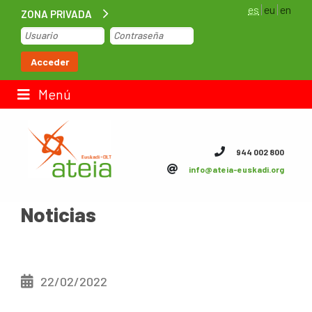
es
eu
en
ZONA PRIVADA
Inicio
Acceder
Bolsa de trabajo
Menú
Contacto
944 002 800
info@ateia-euskadi.org
ateia Euskadi
Noticias
Feteia
Infraestructuras
ateia Bizkaia
22/02/2022
ateia Gipuzkoa