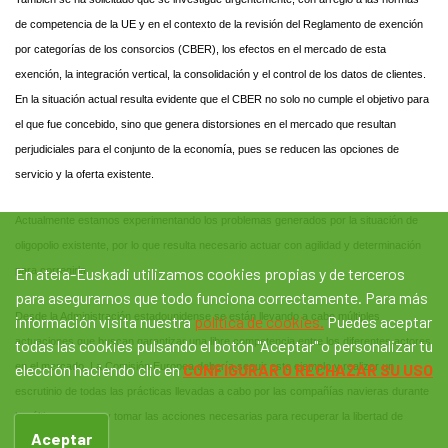
de competencia de la UE y en el contexto de la revisión del Reglamento de exención
por categorías de los consorcios (CBER), los efectos en el mercado de esta
exención, la integración vertical, la consolidación y el control de los datos de clientes.
En la situación actual resulta evidente que el CBER no solo no cumple el objetivo para
el que fue concebido, sino que genera distorsiones en el mercado que resultan
perjudiciales para el conjunto de la economía, pues se reducen las opciones de
servicio y la oferta existente.
Actualmente estamos experimentando los problemas generados por la situación de
oligopolio existente, por lo que resulta necesario actuar con agilidad y determinación
para corregirla.
En ateia-Euskadi utilizamos cookies propias y de terceros
para asegurarnos que todo funciona correctamente. Para más
Desde la Administración estadounidense se están llevando a cabo múltiples
información visita nuestra
política de cookies.
Puedes aceptar
actuaciones que buscan garantizar una libre competencia entre los diferentes actores
todas las cookies pulsando el botón "Aceptar" o personalizar tu
en el mercado. La Comisión Europea debería seguir este ejemplo y realizar un
elección haciendo clic en
CONFIGURAR O RECHAZAR SU USO
escrutinio de todas las prácticas llevadas a cabo por las compañías navieras durante
los últimos meses y tomar las acciones necesarias para recuperar la libertad de
Aceptar
mercado.