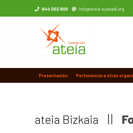
944 002 800
info@ateia-euskadi.org
Presentación
Pertenencia a otras organ
ateia Bizkaia
F