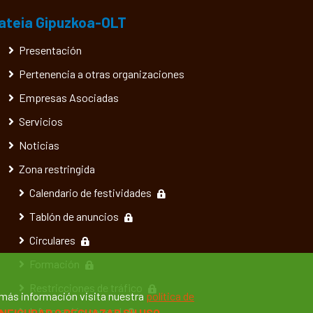
ateia Gipuzkoa-OLT
Presentación
Pertenencia a otras organizaciones
Empresas Asociadas
Servicios
Noticias
Zona restringida
Calendario de festividades
Tablón de anuncios
Circulares
Formación
Restricciones de tráfico
 más información visita nuestra
política de
Información general
NFIGURAR O RECHAZAR SU USO