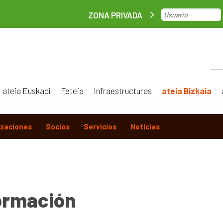
ZONA PRIVADA
ateia Euskadi
Feteia
Infraestructuras
ateia Bizkaia
izaciones
Socios
Servicios
Noticias
ormación