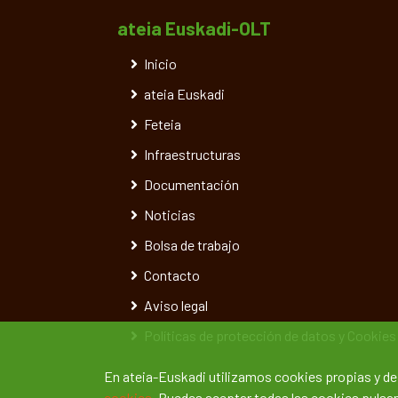
ateia Euskadi-OLT
Inicio
ateia Euskadi
Feteia
Infraestructuras
Documentación
Noticias
Bolsa de trabajo
Contacto
Aviso legal
Políticas de protección de datos y Cookies
En ateia-Euskadi utilizamos cookies propias y d
cookies.
Puedes aceptar todas las cookies pulsand