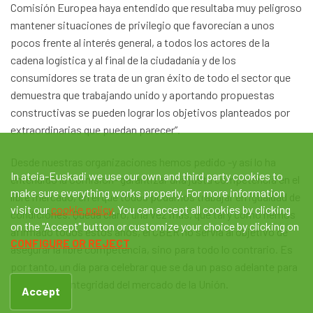
Comisión Europea haya entendido que resultaba muy peligroso
mantener situaciones de privilegio que favorecían a unos
pocos frente al interés general, a todos los actores de la
cadena logística y al final de la ciudadanía y de los
consumidores se trata de un gran éxito de todo el sector que
demuestra que trabajando unido y aportando propuestas
constructivas se pueden lograr los objetivos planteados por
extraordinarias que puedan parecer”.
Desde nuestras organizaciones hemos pedido -y así lo ha
In ateia-Euskadi we use our own and third party cookies to
entendido la Comisión- garantizar una justa competencia en el
make sure everything works properly. For more information
libre mercado, en el que todos podamos trabajar en igualdad de
visit our
cookie policy
. You can accept all cookies by clicking
condiciones. Queda claro, una vez más, que tal y como hemos
on the "Accept" button or customize your choice by clicking on
afirmado todos estos años, el CBER no servía al objetivo de
CONFIGURE OR REJECT
asegurar la libre competencia, sino para todo lo contrario. Es
por tanto, un día para celebrar que se da un paso adelante para
fortalecer la integridad del mercado de la Unión.
Accept