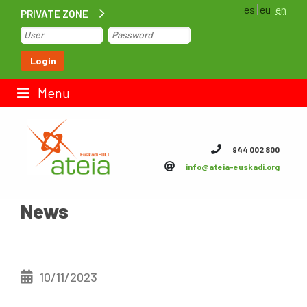
es
eu
en
PRIVATE ZONE
Home
Login
Contact us
Menu
ateia Euskadi
944 002 800
info@ateia-euskadi.org
Feteia
News
Infrastructure
ateia Bizkaia
ateia Gipuzkoa
10/11/2023
Documentation