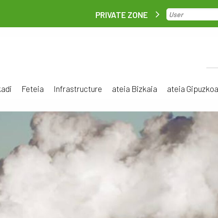
PRIVATE ZONE
kadi
Feteia
Infrastructure
ateia Bizkaia
ateia Gipuzko