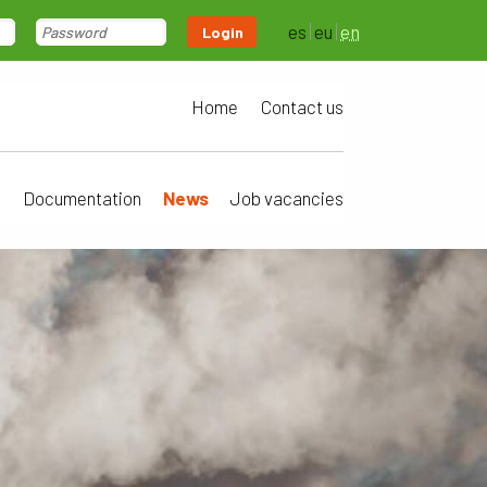
es
eu
en
Login
Home
Contact us
a
Documentation
News
Job vacancies