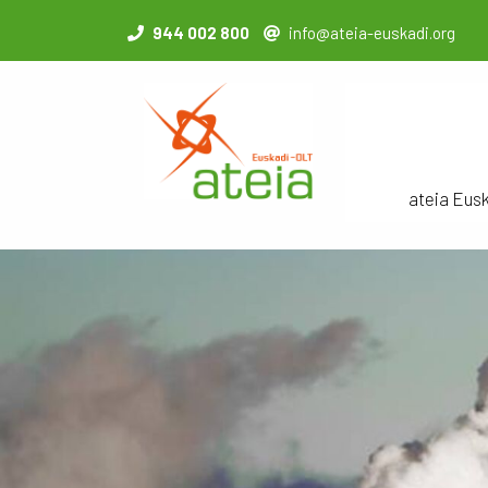
944 002 800
info@ateia-euskadi.org
ateia Eus