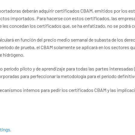
rtadoras deberán adquirir certificados CBAM, emitidos por los est
uctos importados. Para hacerse con estos certificados, las empres
 les concedan los certificados que, se ha enfatizado, no se podrá co
 calculará en función del precio medio semanal de subasta de los d
 período de prueba, el CBAM solamente se aplicará en los sectores q
 e hidrógeno.
mo período piloto y de aprendizaje para todas las partes interesadas
orporadas para perfeccionar la metodología para el período definitiv
ecanismos internos para pedir los certificados CBAM y las implica
tings
.