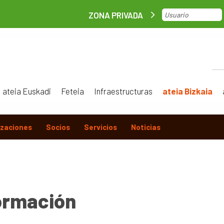
ZONA PRIVADA
ateia Euskadi
Feteia
Infraestructuras
ateia Bizkaia
izaciones
Socios
Servicios
Noticias
ormación