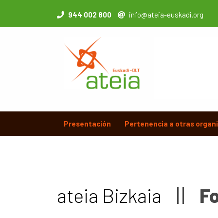
944 002 800
info@ateia-euskadi.org
Presentación
Pertenencia a otras organ
ateia Bizkaia
F