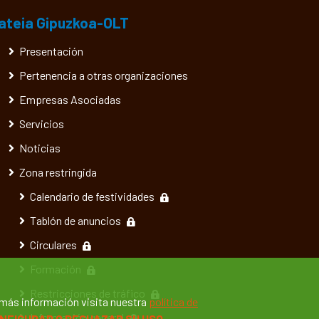
ateia Gipuzkoa-OLT
Presentación
Pertenencia a otras organizaciones
Empresas Asociadas
Servicios
Noticias
Zona restringida
Calendario de festividades
Tablón de anuncios
Circulares
Formación
Restricciones de tráfico
 más información visita nuestra
política de
Información general
NFIGURAR O RECHAZAR SU USO