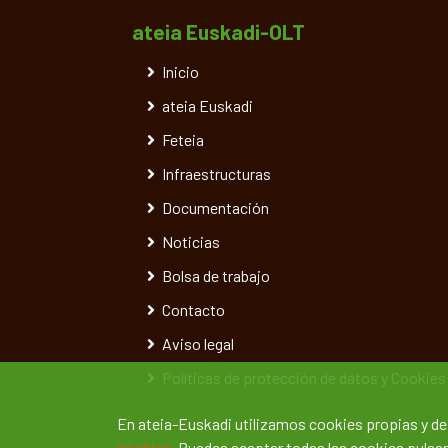
ateia Euskadi-OLT
Inicio
ateia Euskadi
Feteia
Infraestructuras
Documentación
Noticias
Bolsa de trabajo
Contacto
Aviso legal
Políticas de protección de datos y Cookies
En ateia-Euskadi utilizamos cookies propias y d
cookies.
Puedes aceptar todas las cookies pulsand