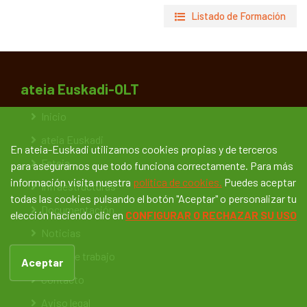
Listado de Formación
ateia Euskadi-OLT
Inicio
ateia Euskadi
En ateia-Euskadi utilizamos cookies propias y de terceros
Feteia
para asegurarnos que todo funciona correctamente. Para más
información visita nuestra
política de cookies.
Puedes aceptar
Infraestructuras
todas las cookies pulsando el botón "Aceptar" o personalizar tu
Documentación
elección haciendo clic en
CONFIGURAR O RECHAZAR SU USO
Noticias
Bolsa de trabajo
Aceptar
Contacto
Aviso legal