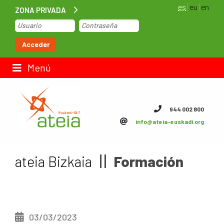
es
eu
en
ZONA PRIVADA
Inicio
Acceder
Bolsa de trabajo
Menú
Contacto
944 002 800
info@ateia-euskadi.org
ateia Euskadi
Feteia
ateia Bizkaia
Formación
Infraestructuras
ateia Bizkaia
03/03/2023
ateia Gipuzkoa