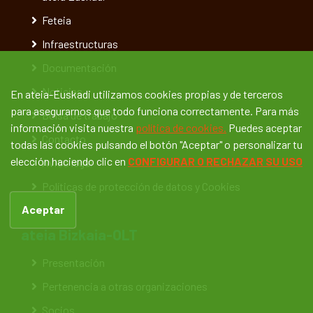
Feteia
Infraestructuras
Documentación
Noticias
En ateia-Euskadi utilizamos cookies propias y de terceros
para asegurarnos que todo funciona correctamente. Para más
Bolsa de trabajo
información visita nuestra
política de cookies.
Puedes aceptar
Contacto
todas las cookies pulsando el botón "Aceptar" o personalizar tu
elección haciendo clic en
CONFIGURAR O RECHAZAR SU USO
Aviso legal
Políticas de protección de datos y Cookies
Aceptar
ateia Bizkaia-OLT
Presentación
Pertenencia a otras organizaciones
Socios