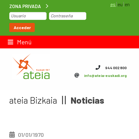
es
eu
en
ZONA PRIVADA
Inicio
Acceder
Bolsa de trabajo
Menú
Contacto
944 002 800
info@ateia-euskadi.org
ateia Euskadi
Feteia
ateia Bizkaia
Noticias
Infraestructuras
ateia Bizkaia
01/01/1970
ateia Gipuzkoa