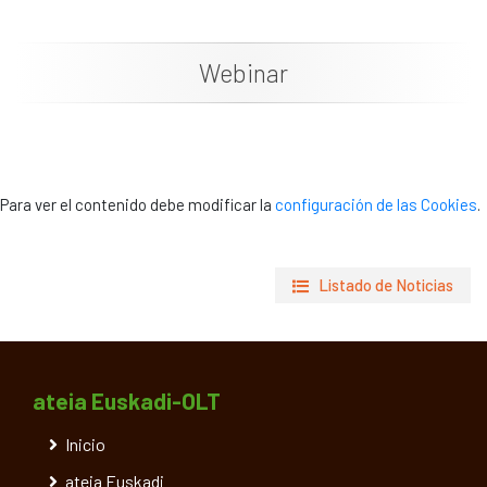
Documentación
Webinar
Noticias
Para ver el contenido debe modificar la
configuración de las Cookies
.
Listado de Noticias
ateia Euskadi-OLT
Inicio
ateia Euskadi