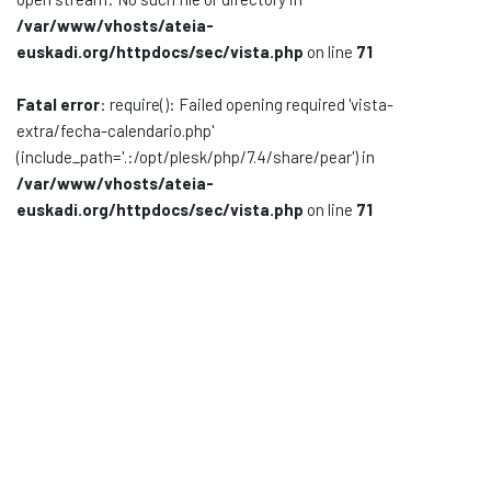
/var/www/vhosts/ateia-
Documentación
euskadi.org/httpdocs/sec/vista.php
on line
71
Noticias
Fatal error
: require(): Failed opening required 'vista-
extra/fecha-calendario.php'
(include_path='.:/opt/plesk/php/7.4/share/pear') in
/var/www/vhosts/ateia-
euskadi.org/httpdocs/sec/vista.php
on line
71