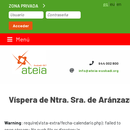
es
eu
en
ZONA PRIVADA
Inicio
Acceder
Bolsa de trabajo
Menú
Contacto
944 002 800
info@ateia-euskadi.org
ateia Euskadi
Feteia
Víspera de Ntra. Sra. de Aránza
Infraestructuras
ateia Bizkaia
Warning
: require(vista-extra/fecha-calendario.php): failed to
ateia Gipuzkoa
open stream: No such file or directory in