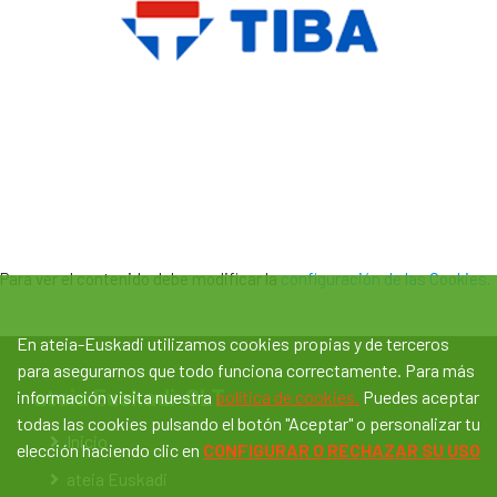
Para ver el contenido debe modificar la
configuración de las Cookies
.
En ateia-Euskadi utilizamos cookies propias y de terceros
para asegurarnos que todo funciona correctamente. Para más
ateia Euskadi-OLT
información visita nuestra
política de cookies.
Puedes aceptar
todas las cookies pulsando el botón "Aceptar" o personalizar tu
Inicio
elección haciendo clic en
CONFIGURAR O RECHAZAR SU USO
ateia Euskadi