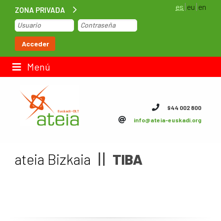
es
eu
en
ZONA PRIVADA
Inicio
Acceder
Bolsa de trabajo
Menú
Contacto
944 002 800
info@ateia-euskadi.org
ateia Euskadi
Feteia
ateia Bizkaia
TIBA
Infraestructuras
ateia Bizkaia
ateia Gipuzkoa