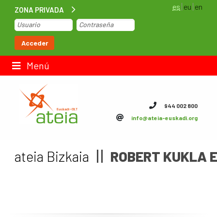
es
eu
en
ZONA PRIVADA
Inicio
Acceder
Bolsa de trabajo
Menú
Contacto
944 002 800
info@ateia-euskadi.org
ateia Euskadi
Feteia
ateia Bizkaia
ROBERT KUKLA E
Infraestructuras
ateia Bizkaia
ateia Gipuzkoa