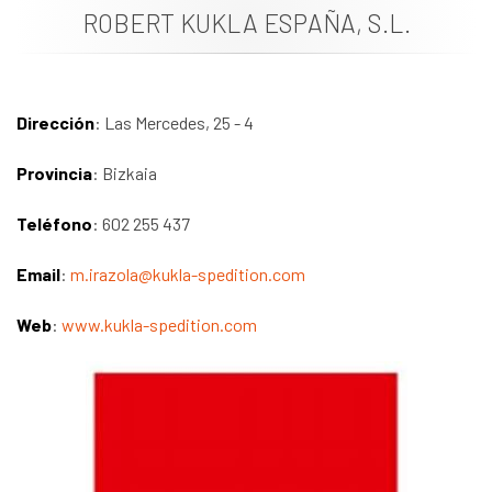
ROBERT KUKLA ESPAÑA, S.L.
Documentación
Noticias
Dirección
: Las Mercedes, 25 - 4
Provincia
: Bizkaia
Teléfono
: 602 255 437
Email
:
m.irazola@kukla-spedition.com
Web
:
www.kukla-spedition.com