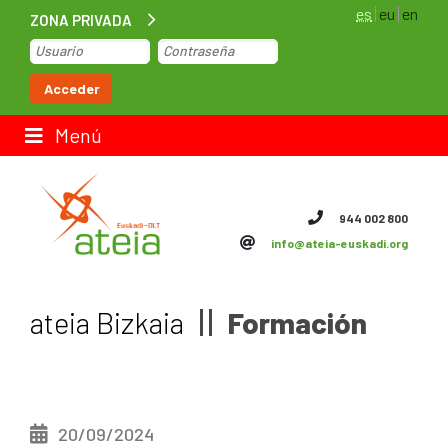
es
eu
en
ZONA PRIVADA
Inicio
Acceder
Bolsa de trabajo
Menú
Contacto
944 002 800
info@ateia-euskadi.org
ateia Euskadi
Feteia
ateia Bizkaia
Formación
Infraestructuras
ateia Bizkaia
20/09/2024
ateia Gipuzkoa