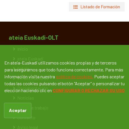
Listado de Formación
ateia Euskadi-OLT
Inicio
ateia Euskadi
En ateia-Euskadi utilizamos cookies propias y de terceros
Feteia
para asegurarnos que todo funciona correctamente. Para más
información visita nuestra
política de cookies.
Puedes aceptar
Infraestructuras
todas las cookies pulsando el botón "Aceptar" o personalizar tu
Documentación
elección haciendo clic en
CONFIGURAR O RECHAZAR SU USO
Noticias
Bolsa de trabajo
Aceptar
Contacto
Aviso legal