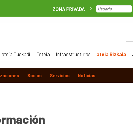
ZONA PRIVADA
ateia Euskadi
Feteia
Infraestructuras
ateia Bizkaia
izaciones
Socios
Servicios
Noticias
ormación