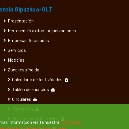
ateia Gipuzkoa-OLT
Presentación
Pertenencia a otras organizaciones
Empresas Asociadas
Servicios
Noticias
Zona restringida
Calendario de festividades
Tablón de anuncios
Circulares
Formación
Restricciones de tráfico
 más información visita nuestra
política de
Información general
NFIGURAR O RECHAZAR SU USO