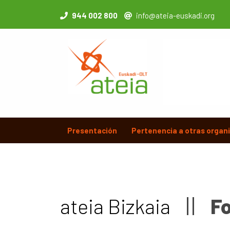
944 002 800
info@ateia-euskadi.org
Presentación
Pertenencia a otras organ
ateia Bizkaia
F