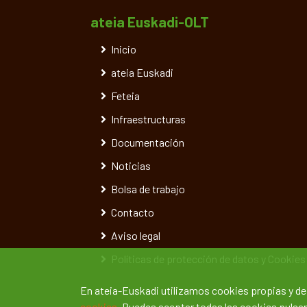
ateia Euskadi-OLT
Inicio
ateia Euskadi
Feteia
Infraestructuras
Documentación
Noticias
Bolsa de trabajo
Contacto
Aviso legal
Políticas de protección de datos y Cookies
En ateia-Euskadi utilizamos cookies propias y d
cookies.
Puedes aceptar todas las cookies pulsand