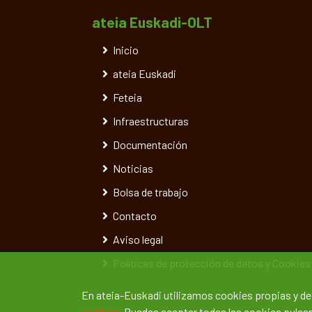
ateia Euskadi-OLT
Inicio
ateia Euskadi
Feteia
Infraestructuras
Documentación
Noticias
Bolsa de trabajo
Contacto
Aviso legal
Políticas de protección de datos y Cookies
En ateia-Euskadi utilizamos cookies propias y d
cookies.
Puedes aceptar todas las cookies pulsand