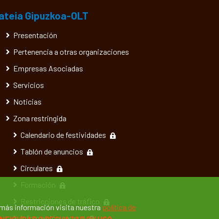
ateia Gipuzkoa-OLT
Presentación
Pertenencia a otras organizaciones
Empresas Asociadas
Servicios
Noticias
Zona restringida
Calendario de festividades
Tablón de anuncios
Circulares
Formación
Restricciones de tráfico
 más información visita nuestra
política de
Información general
NFIGURAR O RECHAZAR SU USO