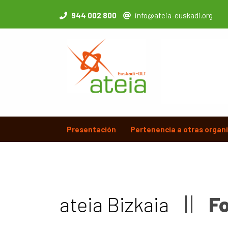
944 002 800
info@ateia-euskadi.org
Presentación
Pertenencia a otras organ
ateia Bizkaia
F