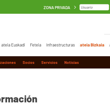
ZONA PRIVADA
ateia Euskadi
Feteia
Infraestructuras
ateia Bizkaia
izaciones
Socios
Servicios
Noticias
ormación