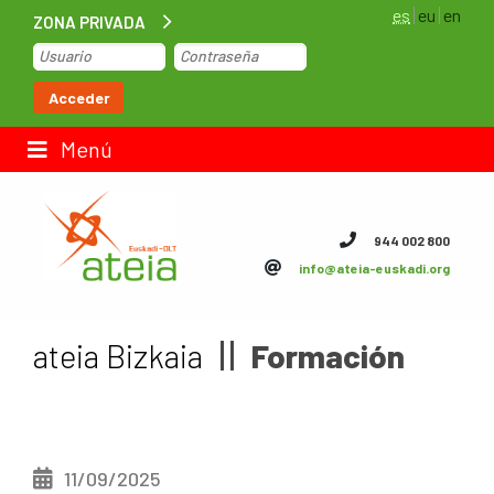
es
eu
en
ZONA PRIVADA
Inicio
Acceder
Bolsa de trabajo
Menú
Contacto
944 002 800
info@ateia-euskadi.org
ateia Euskadi
Feteia
ateia Bizkaia
Formación
Infraestructuras
ateia Bizkaia
11/09/2025
ateia Gipuzkoa