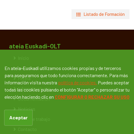
Listado de Formación
ateia Euskadi-OLT
Inicio
En ateia-Euskadi utilizamos cookies propias y de terceros
ateia Euskadi
para asegurarnos que todo funciona correctamente. Para más
Feteia
información visita nuestra
política de cookies.
Puedes aceptar
Infraestructuras
todas las cookies pulsando el botón "Aceptar" o personalizar tu
elección haciendo clic en
CONFIGURAR O RECHAZAR SU USO
Documentación
Noticias
Aceptar
Bolsa de trabajo
Contacto