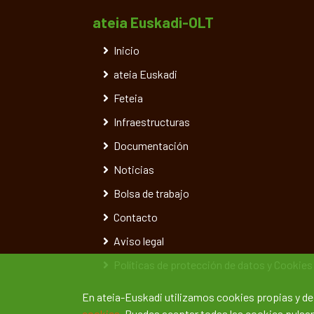
ateia Euskadi-OLT
Inicio
ateia Euskadi
Feteia
Infraestructuras
Documentación
Noticias
Bolsa de trabajo
Contacto
Aviso legal
Políticas de protección de datos y Cookies
En ateia-Euskadi utilizamos cookies propias y d
cookies.
Puedes aceptar todas las cookies pulsand