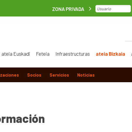
ZONA PRIVADA
ateia Euskadi
Feteia
Infraestructuras
ateia Bizkaia
izaciones
Socios
Servicios
Noticias
ormación