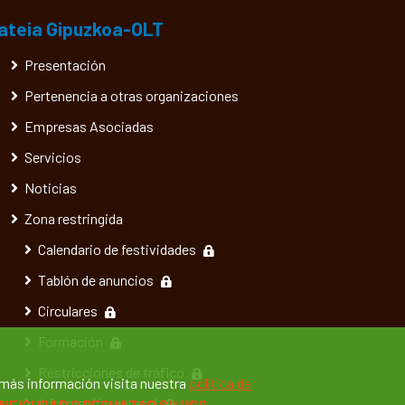
ateia Gipuzkoa-OLT
Presentación
Pertenencia a otras organizaciones
Empresas Asociadas
Servicios
Noticias
Zona restringida
Calendario de festividades
Tablón de anuncios
Circulares
Formación
Restricciones de tráfico
 más información visita nuestra
política de
Información general
NFIGURAR O RECHAZAR SU USO