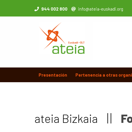
944 002 800
info@ateia-euskadi.org
Presentación
Pertenencia a otras organ
ateia Bizkaia
F