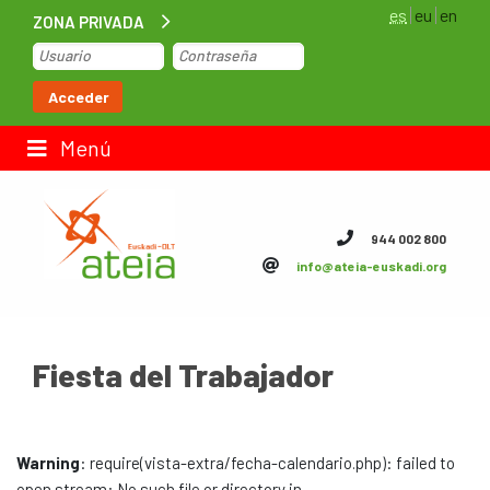
es
eu
en
ZONA PRIVADA
Inicio
Acceder
Bolsa de trabajo
Menú
Contacto
944 002 800
info@ateia-euskadi.org
ateia Euskadi
Feteia
Fiesta del Trabajador
Infraestructuras
ateia Bizkaia
Warning
: require(vista-extra/fecha-calendario.php): failed to
ateia Gipuzkoa
open stream: No such file or directory in