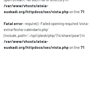
/var/www/vhosts/ateia-
Documentación
euskadi.org/httpdocs/sec/vista.php
on line
71
Noticias
Fatal error
: require(): Failed opening required 'vista-
extra/fecha-calendario.php'
(include_path='.:/opt/plesk/php/7.4/share/pear') in
/var/www/vhosts/ateia-
euskadi.org/httpdocs/sec/vista.php
on line
71