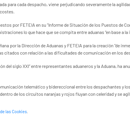
ada para cada despacho, viene perjudicando severamente la agilidad 
 costes.
stos por FETEIA en su “Informe de Situación de los Puestos de Cont
istraciones lo que hace que se compita entre aduanas “en base a la i
añana por la Dirección de Aduanas y FETEIA para la creación “de in
mas citados con relación a las dificultades de comunicación en los d
ción del siglo XXI” entre representantes aduaneros y la Aduana, ha a
 comunicación telemático y bidereccional entre los despachantes y lo
ntro de los circuitos naranjas y rojos fluyan con celeridad y se agi
de las Cookies
.