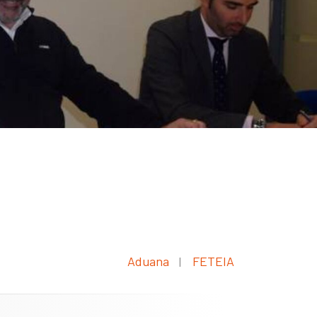
Aduana
FETEIA
|