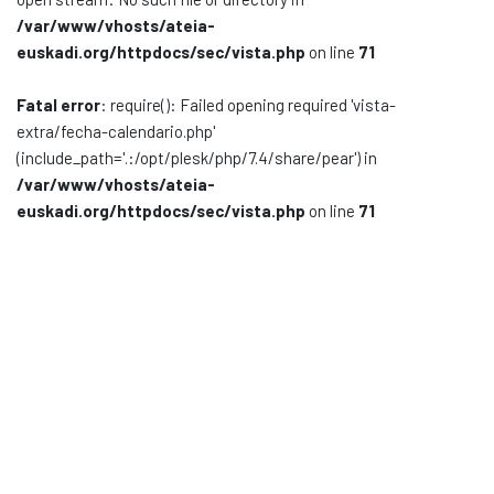
/var/www/vhosts/ateia-
Documentación
euskadi.org/httpdocs/sec/vista.php
on line
71
Noticias
Fatal error
: require(): Failed opening required 'vista-
extra/fecha-calendario.php'
(include_path='.:/opt/plesk/php/7.4/share/pear') in
/var/www/vhosts/ateia-
euskadi.org/httpdocs/sec/vista.php
on line
71