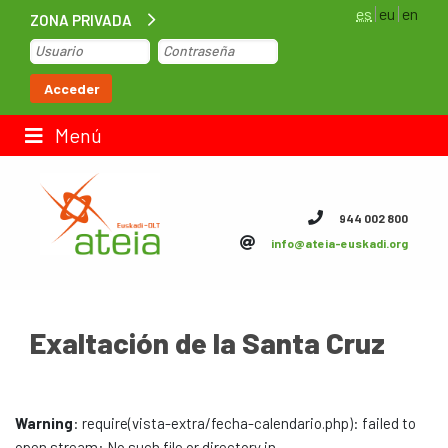
es
eu
en
ZONA PRIVADA
Inicio
Acceder
Bolsa de trabajo
Menú
Contacto
944 002 800
info@ateia-euskadi.org
ateia Euskadi
Feteia
Exaltación de la Santa Cruz
Infraestructuras
ateia Bizkaia
Warning
: require(vista-extra/fecha-calendario.php): failed to
ateia Gipuzkoa
open stream: No such file or directory in