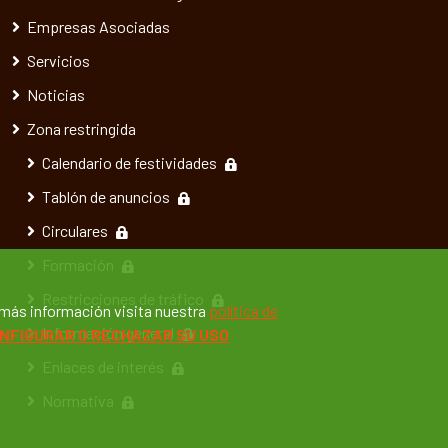
Empresas Asociadas
Servicios
Noticias
Zona restringida
Calendario de festividades
Tablón de anuncios
Circulares
Formación
Restricciones de tráfico
 más información visita nuestra
política de
Información general
NFIGURAR O RECHAZAR SU USO
Enlaces de interés
Normativa