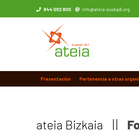
944 002 800
info@ateia-euskadi.org
Presentación
Pertenencia a otras organ
ateia Bizkaia
F