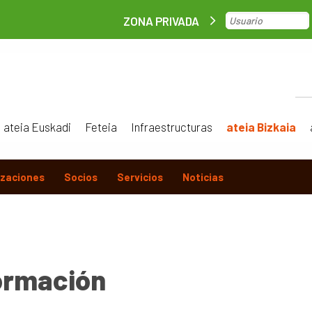
ZONA PRIVADA
ateia Euskadi
Feteia
Infraestructuras
ateia Bizkaia
izaciones
Socios
Servicios
Noticias
ormación