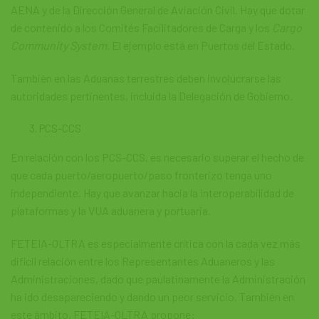
AENA y de la Dirección General de Aviación Civil. Hay que dotar
de contenido a los Comités Facilitadores de Carga y los
Cargo
Community System.
El ejemplo está en Puertos del Estado.
También en las Aduanas terrestres deben involucrarse las
autoridades pertinentes, incluida la Delegación de Gobierno.
PCS-CCS
En relación con los PCS-CCS, es necesario superar el hecho de
que cada puerto/aeropuerto/paso fronterizo tenga uno
independiente. Hay que avanzar hacia la interoperabilidad de
plataformas y la VUA aduanera y portuaria.
FETEIA-OLTRA es especialmente crítica con la cada vez más
difícil relación entre los Representantes Aduaneros y las
Administraciones, dado que paulatinamente la Administración
ha ido desapareciendo y dando un peor servicio. También en
este ámbito, FETEIA-OLTRA propone: