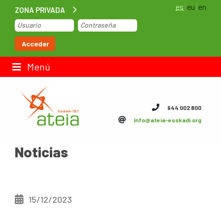
es
eu
en
ZONA PRIVADA
Inicio
Acceder
Bolsa de trabajo
Menú
Contacto
944 002 800
info@ateia-euskadi.org
ateia Euskadi
Noticias
Feteia
Infraestructuras
ateia Bizkaia
15/12/2023
ateia Gipuzkoa