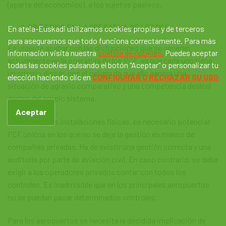
(aparte del económico), a los sujetos pasivos.
CRITERIOS EN LA OPERATIVA DE LOS PCF
En ateia-Euskadi utilizamos cookies propias y de terceros
para asegurarnos que todo funciona correctamente. Para más
Es urgente acabar con las disfunciones que se generan
información visita nuestra
política de cookies.
Puedes aceptar
actualmente en la operativa de los PCF, ya que cada uno tiene
todas las cookies pulsando el botón "Aceptar" o personalizar tu
un criterio dispar, con el peligro de que ello genere una
elección haciendo clic en
CONFIGURAR O RECHAZAR SU USO
situación de agravio comparativo y una competencia desleal
dentro del propio sistema.
Aceptar
En cuanto a las instalaciones físicas, es necesario potenciar
PCF únicos en los que no se deje la gestión en manos de
compañías privadas. Ha de existir una gestión correcta y una
auditoría por parte de aviación civil. En caso contrario, se debe
exigir a los operadores privados contar con todos los
controles. Es inadmisible que en los principales aeropuertos
no se puedan pasar determinados controles.
Para los aeropuertos se necesita la decidida implicación de