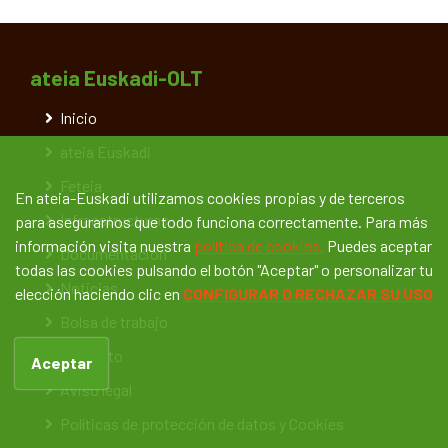
ateia Euskadi-OLT
Inicio
ateia Euskadi
Feteia
En ateia-Euskadi utilizamos cookies propias y de terceros
Infraestructuras
para asegurarnos que todo funciona correctamente. Para más
información visita nuestra
política de cookies.
Puedes aceptar
Documentación
todas las cookies pulsando el botón "Aceptar" o personalizar tu
Noticias
elección haciendo clic en
CONFIGURAR O RECHAZAR SU USO
Bolsa de trabajo
Contacto
Aceptar
Aviso legal
Políticas de protección de datos y Cookies