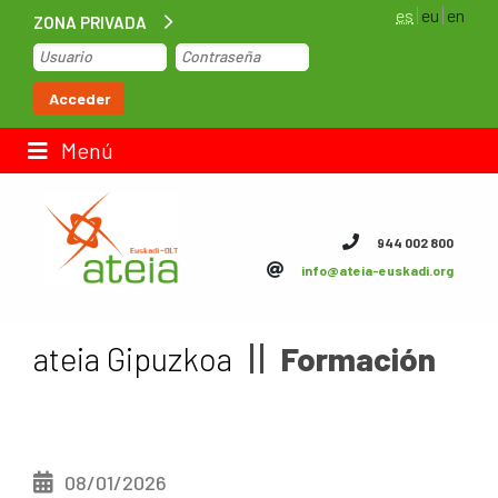
es
eu
en
ZONA PRIVADA
Inicio
Acceder
Bolsa de trabajo
Menú
Contacto
944 002 800
info@ateia-euskadi.org
ateia Euskadi
Feteia
ateia Gipuzkoa
Formación
Infraestructuras
ateia Bizkaia
08/01/2026
ateia Gipuzkoa