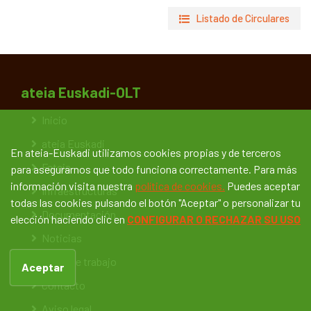
Listado de Circulares
ateia Euskadi-OLT
Inicio
ateia Euskadi
En ateia-Euskadi utilizamos cookies propias y de terceros
Feteia
para asegurarnos que todo funciona correctamente. Para más
información visita nuestra
política de cookies.
Puedes aceptar
Infraestructuras
todas las cookies pulsando el botón "Aceptar" o personalizar tu
Documentación
elección haciendo clic en
CONFIGURAR O RECHAZAR SU USO
Noticias
Bolsa de trabajo
Aceptar
Contacto
Aviso legal