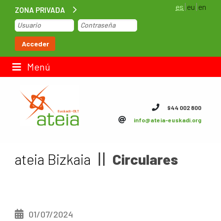
es
eu
en
ZONA PRIVADA
Inicio
Acceder
Bolsa de trabajo
Menú
Contacto
944 002 800
info@ateia-euskadi.org
ateia Euskadi
Feteia
ateia Bizkaia
Circulares
Infraestructuras
ateia Bizkaia
01/07/2024
ateia Gipuzkoa