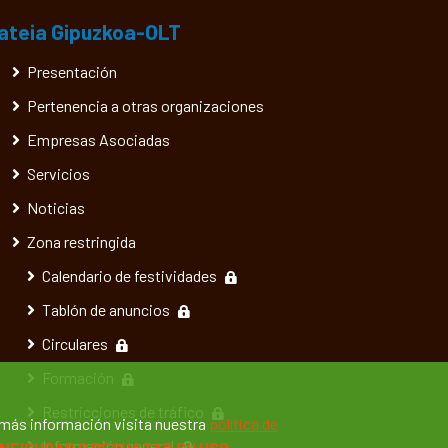
ateia Gipuzkoa-OLT
Presentación
Pertenencia a otras organizaciones
Empresas Asociadas
Servicios
Noticias
Zona restringida
Calendario de festividades
Tablón de anuncios
Circulares
Formación
Restricciones de tráfico
 más información visita nuestra
política de
Información general
NFIGURAR O RECHAZAR SU USO