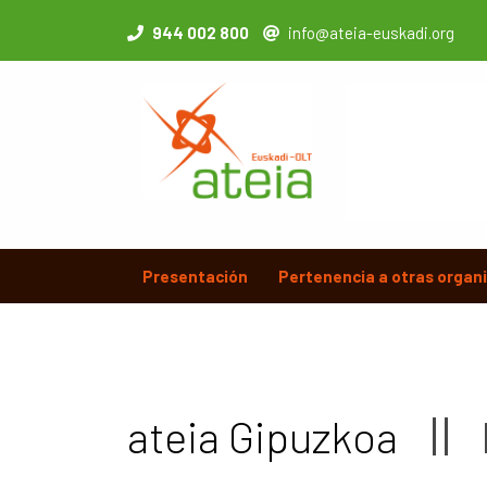
944 002 800
info@ateia-euskadi.org
Presentación
Pertenencia a otras organ
ateia Gipuzkoa