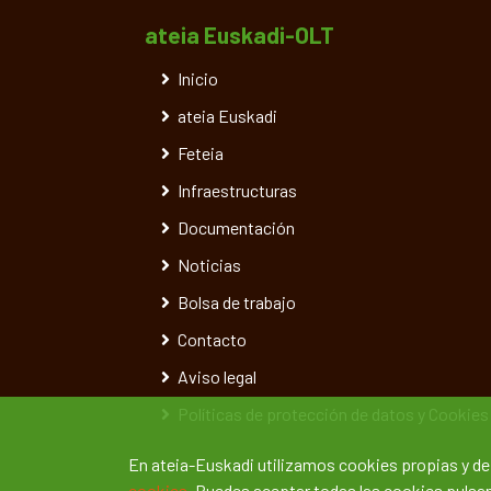
ateia Euskadi-OLT
Inicio
ateia Euskadi
Feteia
Infraestructuras
Documentación
Noticias
Bolsa de trabajo
Contacto
Aviso legal
Políticas de protección de datos y Cookies
En ateia-Euskadi utilizamos cookies propias y d
cookies.
Puedes aceptar todas las cookies pulsand