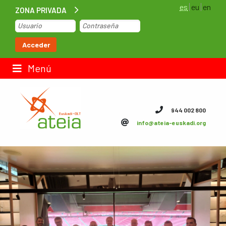
es
eu
en
ZONA PRIVADA
Inicio
Acceder
Bolsa de trabajo
Menú
Contacto
944 002 800
info@ateia-euskadi.org
ateia Euskadi
Feteia
Infraestructuras
ateia Bizkaia
ateia Gipuzkoa