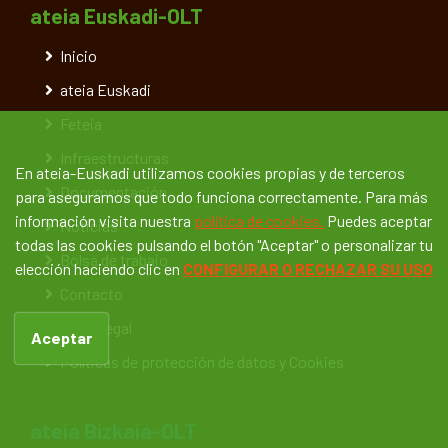
ateia Euskadi-OLT
Inicio
ateia Euskadi
Feteia
Infraestructuras
En ateia-Euskadi utilizamos cookies propias y de terceros
Documentación
para asegurarnos que todo funciona correctamente. Para más
información visita nuestra
política de cookies.
Puedes aceptar
Noticias
todas las cookies pulsando el botón "Aceptar" o personalizar tu
Bolsa de trabajo
elección haciendo clic en
CONFIGURAR O RECHAZAR SU USO
Contacto
Aviso legal
Aceptar
Políticas de protección de datos y Cookies
ateia Bizkaia-OLT