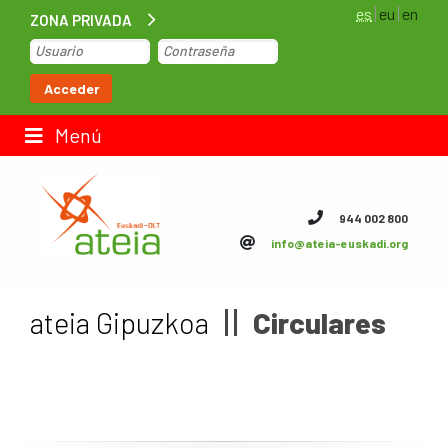
es
eu
en
ZONA PRIVADA
Inicio
Acceder
Bolsa de trabajo
Menú
Contacto
944 002 800
info@ateia-euskadi.org
ateia Euskadi
Feteia
ateia Gipuzkoa
Circulares
Infraestructuras
ateia Bizkaia
ateia Gipuzkoa