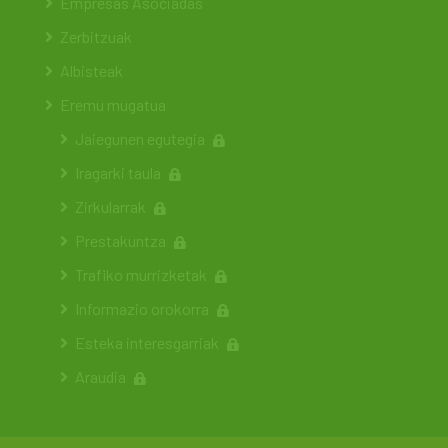
Empresas Asociadas
Zerbitzuak
Albisteak
Eremu mugatua
Jaiegunen egutegia
Iragarki taula
Zirkularrak
Prestakuntza
Trafiko murrizketak
Informazio orokorra
Esteka interesgarriak
Araudia