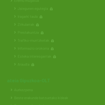
Eremu mugatua
Jaiegunen egutegia
Iragarki taula
Zirkularrak
Prestakuntza
Trafiko-murrizketak
Informazio orokorra
Esteka interesgarriak
Araudia
ateia Gipuzkoa-OLT
Aurkezpena
Beste erakunde batzuetako kideak