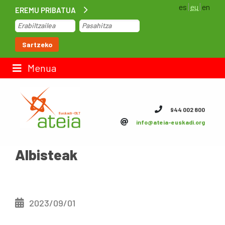
es
eu
en
EREMU PRIBATUA
Hasiera
Sartzeko
Lan-poltsa
Menua
Kontaktua
944 002 800
info@ateia-euskadi.org
ateia Euskadi
Albisteak
Feteia
Azpiegiturak
ateia Bizkaia
2023/09/01
ateia Gipuzkoa