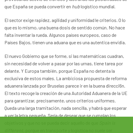
que España se pueda convertir en
hub
logístico mundial.
El sector exige rapidez, agilidad y uniformidad le criterios. O lo
que es lo mismo, una buena dosis de sentido común. No hace
falta inventar la rueda. Algunos países europeos, caso de
Países Bajos, tienen una aduana que es una autentica envidia.
El nuevo Gobierno que se forme, si las matemáticas cuadran,
sin necesidad de volver a pasar por las urnas, tiene tarea por
delante. Y Europa también, porque España no detenta la
exclusiva de es­tos males. La ambiciosa propuesta de reforma
aduanera lanzada por Bruselas parece ir en la buena direcci6n.
El texto recoge la creación de una Autoridad Aduanera de la UE
para garantizar, precisamente, unos criterios uniformes.
Queda una larga tramitación, nada sencilla, y habrá que esperar
a ver la letra pequeña. Sería de desear que se cumplan los
objetivos y que no se pueda decir aquello de que
Spain is
different,
porque en transporte y logística no suele ser