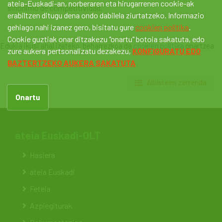
ateia-Euskadi-an, norberaren eta hirugarrenen cookie-ak
sinónimo de competitividad.
erabiltzen ditugu dena ondo dabilela ziurtatzeko. Informazio
gehiago nahi izanez gero, bisitatu gure
cookien politika
.
Cookie guztiak onar ditzakezu "onartu" botoia sakatuta, edo
Edukia ikusi ahal izateko, beharrezkoa da
cookien politika
onartzea
zure aukera pertsonalizatu dezakezu,
KONFIGURATU EDO
BAZTERTZEKO AUKERA SAKATUTA
Albisteen zerrenda
Onartu
ateia Euskadi-OLT
Hasiera
ateia Euskadi
Feteia
Azpiegiturak