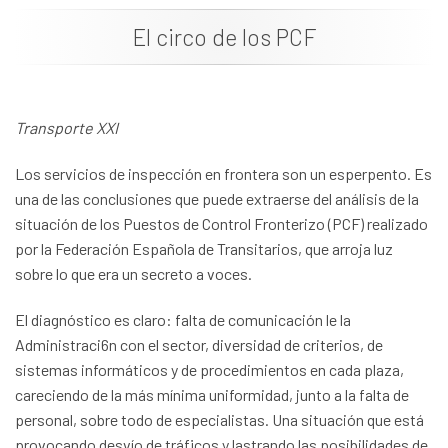
Dokumentazioa
El circo de los PCF
Albisteak
Transporte XXI
Los servicios de inspección en frontera son un esperpento. Es
una de las conclusiones que puede extraerse del análisis de la
situación de los Puestos de Control Fronterizo (PCF) realizado
por la Federación Española de Transitarios, que arroja luz
sobre lo que era un secreto a voces.
El diagnóstico es claro: falta de comunicación le la
Administraci6n con el sector, diversidad de criterios, de
sistemas informáticos y de procedimientos en cada plaza,
careciendo de la más mínima uniformidad, junto a la falta de
personal, sobre todo de especialistas. Una situación que está
provocando desvío de tráficos y lastrando las posibilidades de