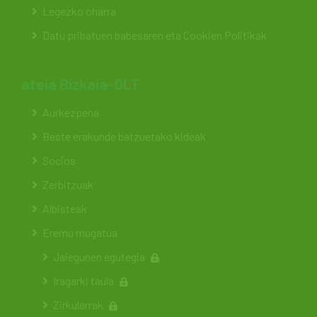
Legezko oharra
Datu pribatuen babesaren eta Cookien Politikak
ateia Bizkaia-OLT
Aurkezpena
Beste erakunde batzuetako kideak
Socios
Zerbitzuak
Albisteak
Eremu mugatua
Jaiegunen egutegia
Iragarki taula
Zirkularrak