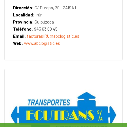
Dirección
: C/ Europa, 20 - ZAISA I
Localidad
: Irún
Provincia
: Guipúzcoa
Teléfono
: 943 63 00 45
Email
:
facturasIRU@abclogistic.es
Web
:
www.abclogistic.es