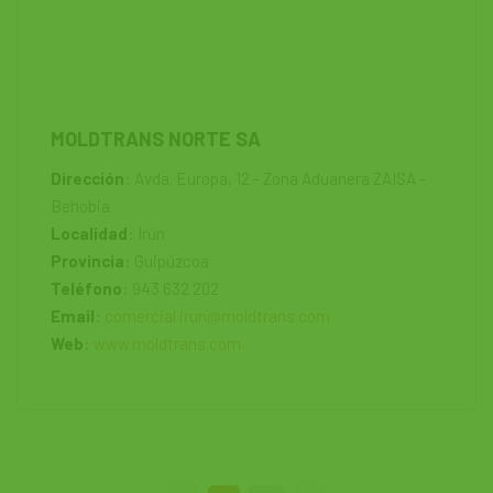
MOLDTRANS NORTE SA
Dirección
: Avda. Europa, 12 - Zona Aduanera ZAISA -
Behobia
Localidad
: Irún
Provincia
: Guipúzcoa
Teléfono
: 943 632 202
Email
:
comercial.irun@moldtrans.com
Web
:
www.moldtrans.com