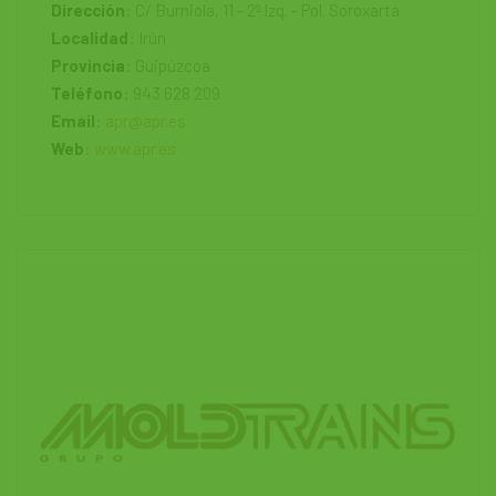
Dirección
: C/ Burniola, 11 - 2º Izq. - Pol. Soroxarta
Localidad
: Irún
Provincia
: Guipúzcoa
Teléfono
: 943 628 209
Email
:
apr@apr.es
Web
:
www.apr.es