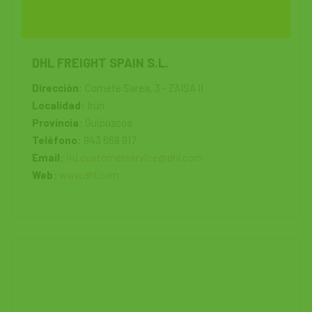
DHL FREIGHT SPAIN S.L.
Dirección
: Comete Sarea, 3 - ZAISA II
Localidad
: Irún
Provincia
: Guipúzcoa
Teléfono
: 943 668 917
Email
:
iru.customerservice@dhl.com
Web
:
www.dhl.com