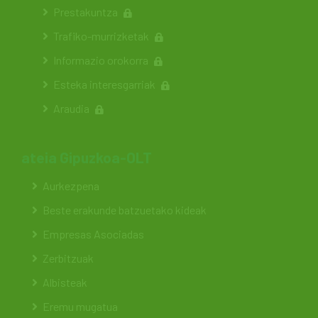
Prestakuntza
Trafiko-murrizketak
Informazio orokorra
Esteka interesgarriak
Araudia
ateia Gipuzkoa-OLT
Aurkezpena
Beste erakunde batzuetako kideak
Empresas Asociadas
Zerbitzuak
Albisteak
Eremu mugatua