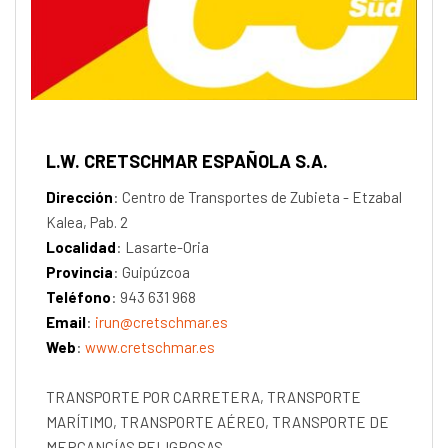
L.W. CRETSCHMAR ESPAÑOLA S.A.
Dirección
: Centro de Transportes de Zubieta - Etzabal
Kalea, Pab. 2
Localidad
: Lasarte-Oria
Provincia
: Guipúzcoa
Teléfono
: 943 631 968
Email
:
irun@cretschmar.es
Web
:
www.cretschmar.es
TRANSPORTE POR CARRETERA, TRANSPORTE
MARÍTIMO, TRANSPORTE AÉREO, TRANSPORTE DE
MERCANCÍAS PELIGROSAS