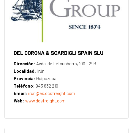
DEL CORONA & SCARDIGLI SPAIN SLU
Dirección
: Avda. de Letxunborro, 100 - 2º B
Localidad
: Irún
Provincia
: Guipúzcoa
Teléfono
: 943 632 210
Email
:
irun@es.dcsfreight.com
Web
:
www.dcsfreight.com