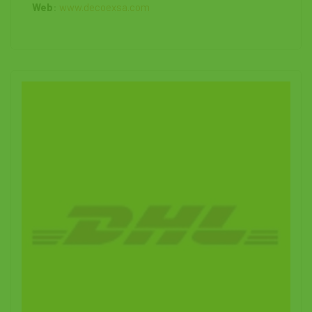
Web
:
www.decoexsa.com