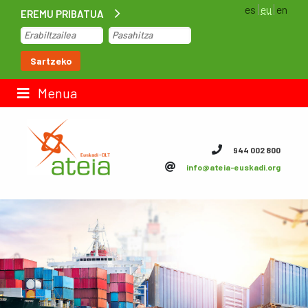
es
eu
en
EREMU PRIBATUA
Hasiera
Sartzeko
Lan-poltsa
Menua
Kontaktua
944 002 800
info@ateia-euskadi.org
ateia Euskadi
Feteia
Azpiegiturak
ateia Bizkaia
ateia Gipuzkoa