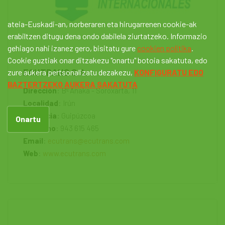
ateia-Euskadi-an, norberaren eta hirugarrenen cookie-ak
erabiltzen ditugu dena ondo dabilela ziurtatzeko. Informazio
gehiago nahi izanez gero, bisitatu gure
cookien politika
.
Cookie guztiak onar ditzakezu "onartu" botoia sakatuta, edo
ECUTRANS S.A.
zure aukera pertsonalizatu dezakezu,
KONFIGURATU EDO
BAZTERTZEKO AUKERA SAKATUTA
Dirección
: Bº Anaka - Soroxarta, 11
Localidad
: Irún
Provincia
: Guipúzcoa
Onartu
Teléfono
: 943 615 465
Email
:
ecutrans@ecutrans.com
Web
:
www.ecutrans.com