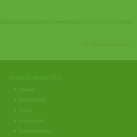
Edukia ikusi ahal izateko, beharrezkoa da
cookien politika
onartzea
Albisteen zerrenda
ateia Euskadi-OLT
Hasiera
ateia Euskadi
Feteia
Azpiegiturak
Dokumentazioa