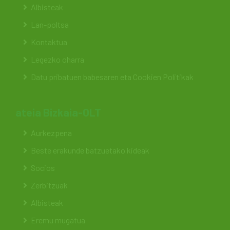
Albisteak
Lan-poltsa
Kontaktua
Legezko oharra
Datu pribatuen babesaren eta Cookien Politikak
ateia Bizkaia-OLT
Aurkezpena
Beste erakunde batzuetako kideak
Socios
Zerbitzuak
Albisteak
Eremu mugatua