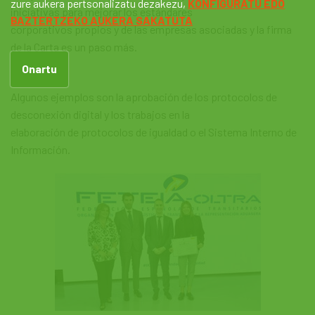
zure aukera pertsonalizatu dezakezu,
KONFIGURATU EDO
iniciativas para mejorar los estándares
BAZTERTZEKO AUKERA SAKATUTA
corporativos propios y de las empresas asociadas y la firma
de la Carta es un paso más.
Onartu
Algunos ejemplos son la aprobación de los protocolos de
desconexión digital y los trabajos en la
elaboración de protocolos de igualdad o el Sistema Interno de
Información.