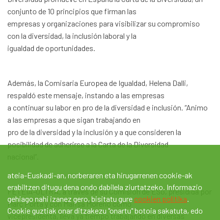
conjunto de 10 principios que firman las
empresas y organizaciones para visibilizar su compromiso
con la diversidad, la inclusión laboral y la
igualdad de oportunidades.
Además, la Comisaria Europea de Igualdad, Helena Dalli,
respaldó este mensaje, instando a las empresas
a continuar su labor en pro de la diversidad e inclusión. “Animo
a las empresas a que sigan trabajando en
pro de la diversidad y la inclusión y a que consideren la
posibilidad de adherirse a la Carta de la Diversidad
nacional”.
ateia-Euskadi-an, norberaren eta hirugarrenen cookie-ak
erabiltzen ditugu dena ondo dabilela ziurtatzeko. Informazio
FETEIA-OLTRA, a través de su Comisión de ESG, presidida por
gehiago nahi izanez gero, bisitatu gure
cookien politika
.
Marc Porta y con Marisa Moreno como
Cookie guztiak onar ditzakezu "onartu" botoia sakatuta, edo
vicepresidenta, lleva ya tiempo trabajando en diversas