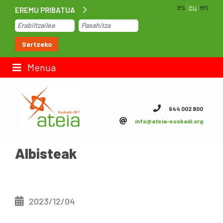
es
eu
en
EREMU PRIBATUA
Hasiera
Sartzeko
Lan-poltsa
Menua
Kontaktua
944 002 800
info@ateia-euskadi.org
ateia Euskadi
Albisteak
Feteia
Azpiegiturak
ateia Bizkaia
2023/12/04
ateia Gipuzkoa