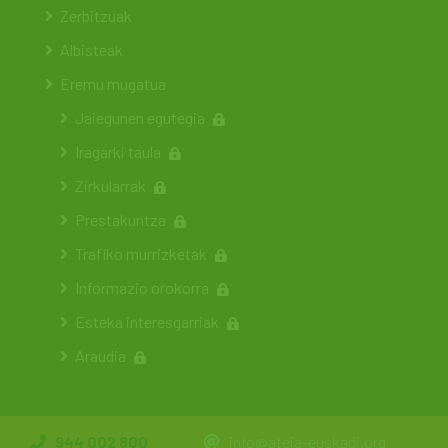
Zerbitzuak
Albisteak
Eremu mugatua
Jaiegunen egutegia
Iragarki taula
Zirkularrak
Prestakuntza
Trafiko murrizketak
Informazio orokorra
Esteka interesgarriak
Araudia
944 002 800
info@ateia-euskadi.org