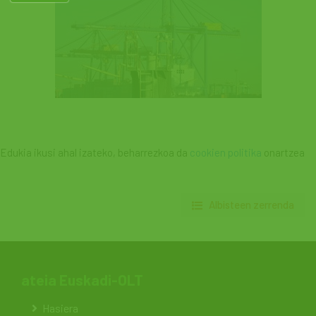
Edukia ikusi ahal izateko, beharrezkoa da
cookien politika
onartzea
Albisteen zerrenda
ateia Euskadi-OLT
Hasiera