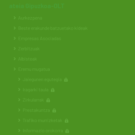
ateia Gipuzkoa-OLT
Aurkezpena
Beste erakunde batzuetako kideak
Empresas Asociadas
Zerbitzuak
Albisteak
Eremu mugatua
Jaiegunen egutegia
Iragarki taula
Zirkularrak
Prestakuntza
Trafiko murrizketak
Informazio orokorra