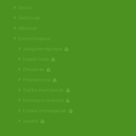
Socios
Zerbitzuak
Albisteak
Eremu mugatua
Jaiegunen egutegia
Iragarki taula
Zirkularrak
Prestakuntza
Trafiko-murrizketak
Informazio orokorra
Esteka interesgarriak
Araudia