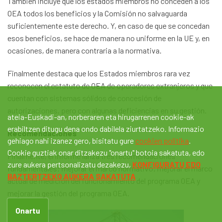
También incluye que los estados miembros no conceden a los
OEA todos los beneficios y la Comisión no salvaguarda
suficientemente este derecho. Y, en caso de que se concedan
esos beneficios, se hace de manera no uniforme en la UE y, en
ocasiones, de manera contraria a la normativa.
Finalmente destaca que los Estados miembros rara vez
reconocen el estatuto de OEA de operadores extranjeros y que
cuentan con sistemas sólidos de concesión de
autorizaciones, pero con algunas deficiencias en su gestión.
ateia-Euskadi-an, norberaren eta hirugarrenen cookie-ak
erabiltzen ditugu dena ondo dabilela ziurtatzeko. Informazio
Recomendaciones
gehiago nahi izanez gero, bisitatu gure
cookien politika
.
Cookie guztiak onar ditzakezu "onartu" botoia sakatuta, edo
Finalmente, el informe lanza tres recomendaciones
zure aukera pertsonalizatu dezakezu,
KONFIGURATU EDO
fundamentales: mejorar el marco normativo; mejorar el marco
BAZTERTZEKO AUKERA SAKATUTA
actual de medición del funcionamiento del programa OEA y
mejorar la gestión del programa OEA.
Onartu