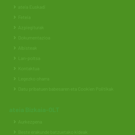
ateia Euskadi
Feteia
Azpiegiturak
Dokumentazioa
Albisteak
Lan-poltsa
Kontaktua
Legezko oharra
Datu pribatuen babesaren eta Cookien Politikak
ateia Bizkaia-OLT
Aurkezpena
Beste erakunde batzuetako kideak