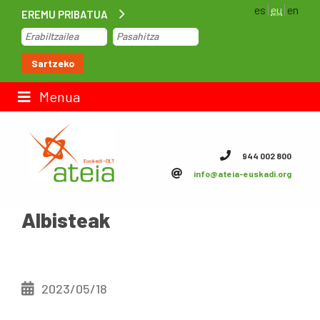
es
eu
en
EREMU PRIBATUA
Hasiera
Sartzeko
Lan-poltsa
Menua
Kontaktua
944 002 800
info@ateia-euskadi.org
ateia Euskadi
Albisteak
Feteia
Azpiegiturak
ateia Bizkaia
2023/05/18
ateia Gipuzkoa