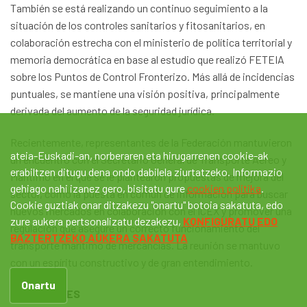
También se está realizando un continuo seguimiento a la
situación de los controles sanitarios y fitosanitarios, en
colaboración estrecha con el ministerio de política territorial y
memoria democrática en base al estudio que realizó FETEIA
sobre los Puntos de Control Fronterizo. Más allá de incidencias
puntuales, se mantiene una visión positiva, principalmente
derivada del aumento de la seguridad jurídica.
Recientemente, representantes de la Federación mantuvieron
ateia-Euskadi-an, norberaren eta hirugarrenen cookie-ak
un encuentro con el Secretario General de Transporte Aéreo y
erabiltzen ditugu dena ondo dabilela ziurtatzeko. Informazio
Marítimo en el que se le plantearon propuestas de mejora del
gehiago nahi izanez gero, bisitatu gure
cookien politika
.
sector, como la puesta en común de información para buscar
Cookie guztiak onar ditzakezu "onartu" botoia sakatuta, edo
nuevos mercados en colaboración con el ICEX y promover una
zure aukera pertsonalizatu dezakezu,
KONFIGURATU EDO
regulación que asegure un correcto funcionamiento del
BAZTERTZEKO AUKERA SAKATUTA
transporte marítimo de mercancías. La reunión se mantuvo
con un espíritu constructivo y de gran entendimiento.
Onartu
CARGADORES