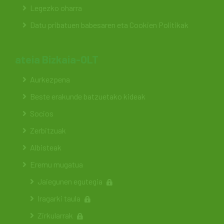
Legezko oharra
Datu pribatuen babesaren eta Cookien Politikak
ateia Bizkaia-OLT
Aurkezpena
Beste erakunde batzuetako kideak
Socios
Zerbitzuak
Albisteak
Eremu mugatua
Jaiegunen egutegia
Iragarki taula
Zirkularrak