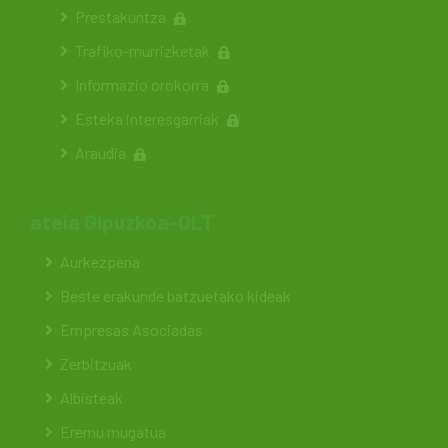
Prestakuntza
Trafiko-murrizketak
Informazio orokorra
Esteka interesgarriak
Araudia
ateia Gipuzkoa-OLT
Aurkezpena
Beste erakunde batzuetako kideak
Empresas Asociadas
Zerbitzuak
Albisteak
Eremu mugatua