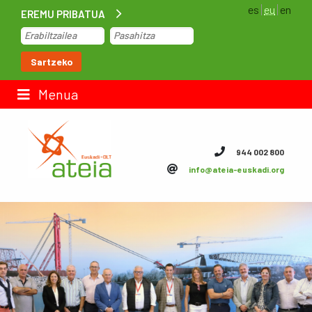
es
eu
en
EREMU PRIBATUA
Hasiera
Sartzeko
Lan-poltsa
Menua
Kontaktua
944 002 800
info@ateia-euskadi.org
ateia Euskadi
Feteia
Azpiegiturak
ateia Bizkaia
ateia Gipuzkoa