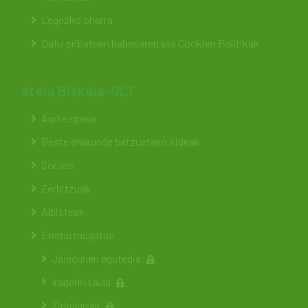
Legezko oharra
Datu pribatuen babesaren eta Cookien Politikak
ateia Bizkaia-OLT
Aurkezpena
Beste erakunde batzuetako kideak
Socios
Zerbitzuak
Albisteak
Eremu mugatua
Jaiegunen egutegia
Iragarki taula
Zirkularrak