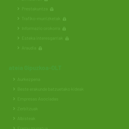
Prestakuntza
Trafiko-murrizketak
Informazio orokorra
Esteka interesgarriak
Araudia
ateia Gipuzkoa-OLT
Aurkezpena
Beste erakunde batzuetako kideak
Empresas Asociadas
Zerbitzuak
Albisteak
Eremu mugatua