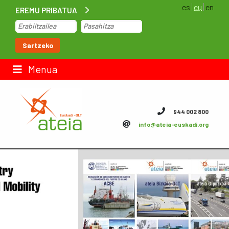
es
eu
en
EREMU PRIBATUA
Hasiera
Sartzeko
Lan-poltsa
Menua
Kontaktua
944 002 800
info@ateia-euskadi.org
ateia Euskadi
Feteia
Azpiegiturak
ateia Bizkaia
ateia Gipuzkoa