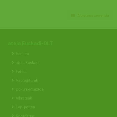
Albisteen zerrenda
ateia Euskadi-OLT
Hasiera
ateia Euskadi
Feteia
Azpiegiturak
Dokumentazioa
Albisteak
Lan-poltsa
Kontaktua