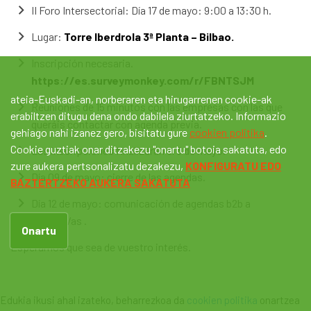
II Foro Intersectorial: Día 17 de mayo: 9:00 a 13:30 h.
Lugar:
Torre Iberdrola 3ª Planta – Bilbao.
Inscripción necesaria.
https://es.surveymonkey.com/r/FBNTSJM
ateia-Euskadi-an, norberaren eta hirugarrenen cookie-ak
Reuniones de 15 minutos con las empresas con las que
erabiltzen ditugu dena ondo dabilela ziurtatzeko. Informazio
queráis contactar con agenda previa.
gehiago nahi izanez gero, bisitatu gure
cookien politika
.
Cookie guztiak onar ditzakezu "onartu" botoia sakatuta, edo
Las inscripciones finalizarán el 3 de mayo.
zure aukera pertsonalizatu dezakezu,
KONFIGURATU EDO
Día 09 de mayo: cierre de las agendas.
BAZTERTZEKO AUKERA SAKATUTA
Día 12 de mayo: comunicación de agendas b2b a
inscrito/as .
Onartu
Esperamos que sea de vuestro interés.
Edukia ikusi ahal izateko, beharrezkoa da
cookien politika
onartzea