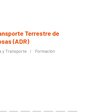
ansporte Terrestre de
osas (ADR)
a y Transporte
Formación
|