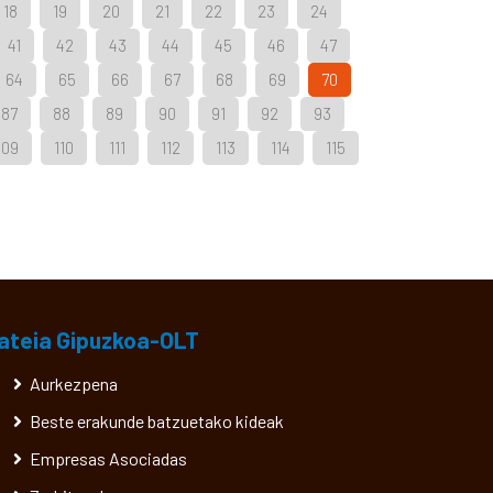
18
19
20
21
22
23
24
41
42
43
44
45
46
47
64
65
66
67
68
69
70
87
88
89
90
91
92
93
109
110
111
112
113
114
115
ateia Gipuzkoa-OLT
Aurkezpena
Beste erakunde batzuetako kideak
Empresas Asociadas