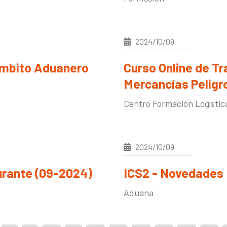
2024/10/09
 ámbito Aduanero
Curso Online de Tr
Mercancías Peligr
Centro Formación Logístic
2024/10/09
burante (09-2024)
ICS2 - Novedades
Aduana