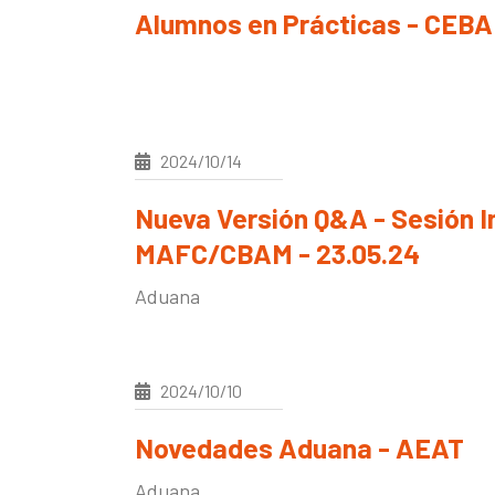
Alumnos en Prácticas - CEB
2024/10/14
Nueva Versión Q&A - Sesión I
MAFC/CBAM - 23.05.24
Aduana
2024/10/10
Novedades Aduana - AEAT
Aduana