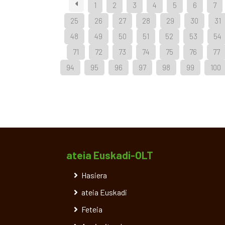
1
2
3
4
5
6
7
25
26
27
28
29
30
31
48
49
50
51
52
53
54
71
72
73
74
75
76
77
94
95
96
97
98
99
100
ateia Euskadi-OLT
Hasiera
ateia Euskadi
Feteia