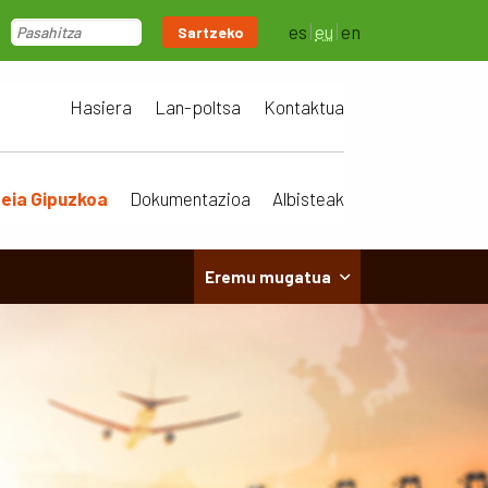
es
eu
en
Sartzeko
Hasiera
Lan-poltsa
Kontaktua
teia Gipuzkoa
Dokumentazioa
Albisteak
Eremu mugatua