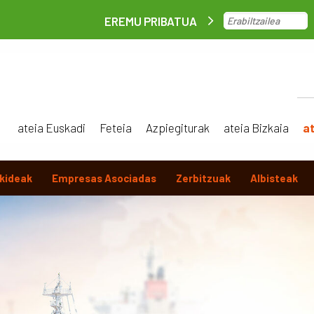
EREMU PRIBATUA
ateia Euskadi
Feteia
Azpiegiturak
ateia Bizkaia
a
kideak
Empresas Asociadas
Zerbitzuak
Albisteak