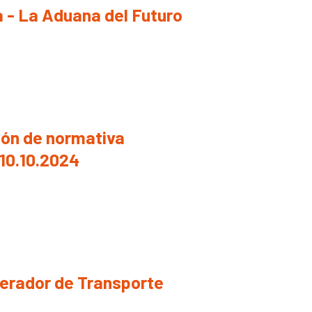
a - La Aduana del Futuro
ión de normativa
10.10.2024
perador de Transporte