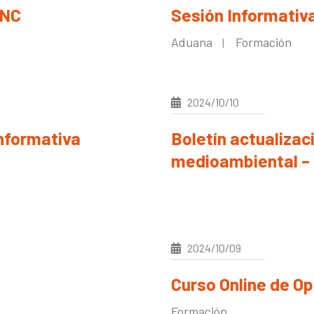
ANC
Sesión Informativ
Aduana
Formación
|
2024/10/10
nformativa
Boletín actualizac
medioambiental – 
2024/10/09
Curso Online de O
Formación