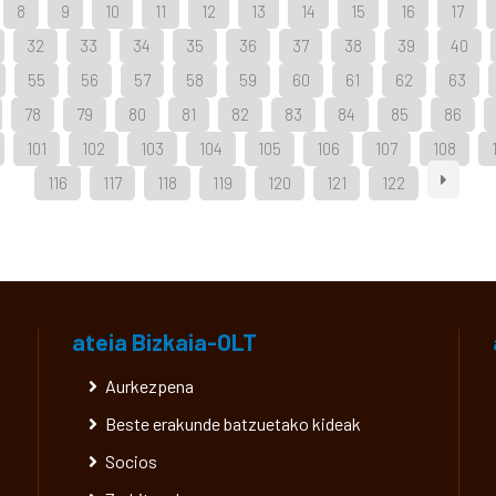
8
9
10
11
12
13
14
15
16
17
32
33
34
35
36
37
38
39
40
55
56
57
58
59
60
61
62
63
78
79
80
81
82
83
84
85
86
101
102
103
104
105
106
107
108
116
117
118
119
120
121
122
ateia Bizkaia-OLT
Aurkezpena
Beste erakunde batzuetako kideak
Socios