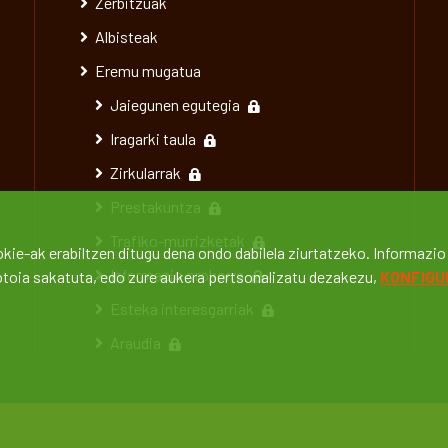
Zerbitzuak
Albisteak
Eremu mugatua
Jaiegunen egutegia
Iragarki taula
Zirkularrak
Prestakuntza
Trafiko-murrizketak
kie-ak erabiltzen ditugu dena ondo dabilela ziurtatzeko. Informazio 
Informazio orokorra
botoia sakatuta, edo zure aukera pertsonalizatu dezakezu,
KONFIGU
Esteka interesgarriak
Araudia