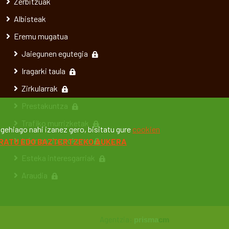
Zerbitzuak
Albisteak
Eremu mugatua
Jaiegunen egutegia
Iragarki taula
Zirkularrak
Prestakuntza
Trafiko murrizketak
gehiago nahi izanez gero, bisitatu gure
cookien
Informazio orokorra
RATU EDO BAZTERTZEKO AUKERA
Esteka interesgarriak
Araudia
Agentzia:
prisma
cm