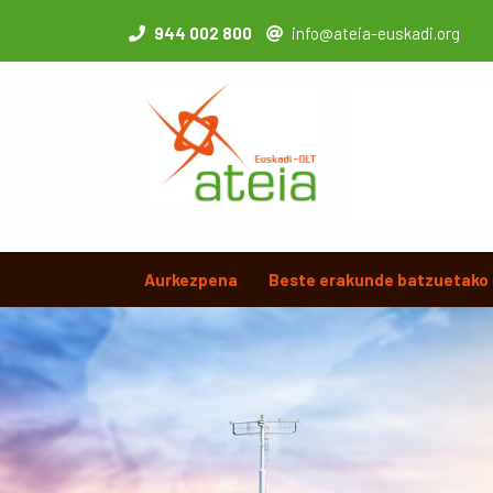
944 002 800
info@ateia-euskadi.org
Aurkezpena
Beste erakunde batzuetako 