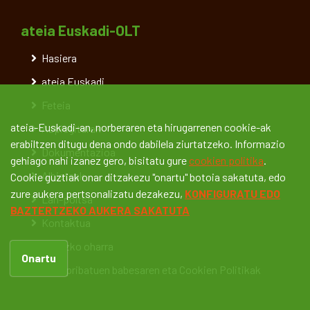
ateia Euskadi-OLT
Hasiera
ateia Euskadi
Feteia
ateia-Euskadi-an, norberaren eta hirugarrenen cookie-ak
Azpiegiturak
erabiltzen ditugu dena ondo dabilela ziurtatzeko. Informazio
Dokumentazioa
gehiago nahi izanez gero, bisitatu gure
cookien politika
.
Albisteak
Cookie guztiak onar ditzakezu "onartu" botoia sakatuta, edo
zure aukera pertsonalizatu dezakezu,
KONFIGURATU EDO
Lan-poltsa
BAZTERTZEKO AUKERA SAKATUTA
Kontaktua
Legezko oharra
Onartu
Datu pribatuen babesaren eta Cookien Politikak