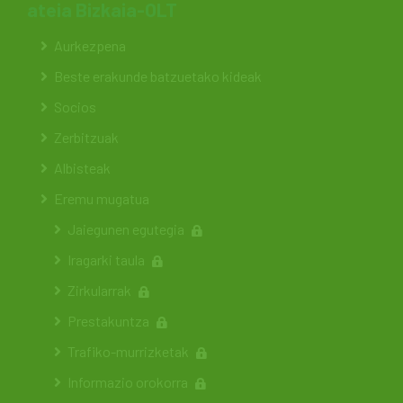
ateia Bizkaia-OLT
Aurkezpena
Beste erakunde batzuetako kideak
Socios
Zerbitzuak
Albisteak
Eremu mugatua
Jaiegunen egutegia
Iragarki taula
Zirkularrak
Prestakuntza
Trafiko-murrizketak
Informazio orokorra