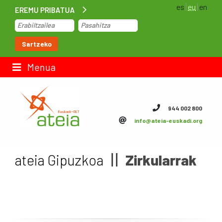
es
eu
en
EREMU PRIBATUA
Hasiera
Sartzeko
Lan-poltsa
Menua
Kontaktua
944 002 800
info@ateia-euskadi.org
ateia Euskadi
Feteia
ateia Gipuzkoa
Zirkularrak
Azpiegiturak
ateia Bizkaia
ateia Gipuzkoa