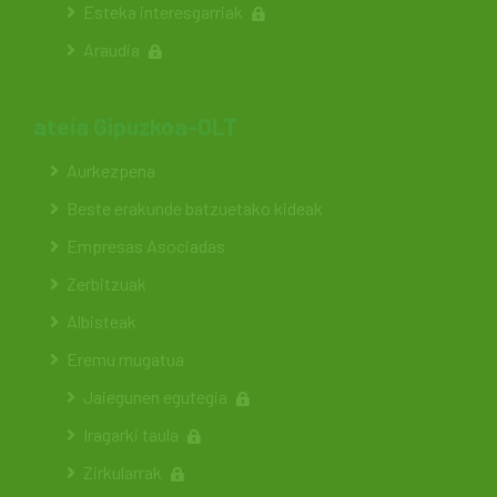
Esteka interesgarriak
Araudia
ateia Gipuzkoa-OLT
Aurkezpena
Beste erakunde batzuetako kideak
Empresas Asociadas
Zerbitzuak
Albisteak
Eremu mugatua
Jaiegunen egutegia
Iragarki taula
Zirkularrak