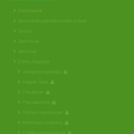
Aurkezpena
Beste erakunde batzuetako kideak
Socios
Zerbitzuak
Albisteak
Eremu mugatua
Jaiegunen egutegia
Iragarki taula
Zirkularrak
Prestakuntza
Trafiko-murrizketak
Informazio orokorra
Esteka interesgarriak