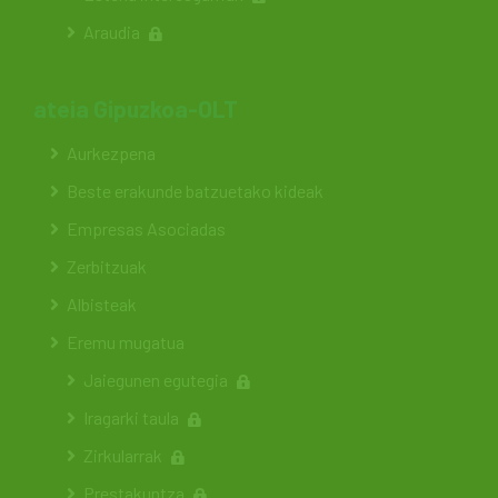
Araudia
ateia Gipuzkoa-OLT
Aurkezpena
Beste erakunde batzuetako kideak
Empresas Asociadas
Zerbitzuak
Albisteak
Eremu mugatua
Jaiegunen egutegia
Iragarki taula
Zirkularrak
Prestakuntza