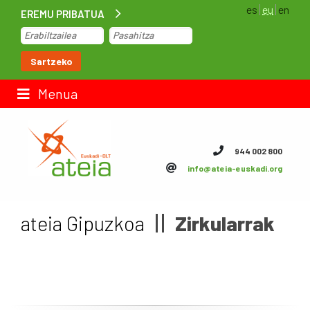
es
eu
en
EREMU PRIBATUA
Hasiera
Sartzeko
Lan-poltsa
Menua
Kontaktua
944 002 800
info@ateia-euskadi.org
ateia Euskadi
Feteia
ateia Gipuzkoa
Zirkularrak
Azpiegiturak
ateia Bizkaia
ateia Gipuzkoa