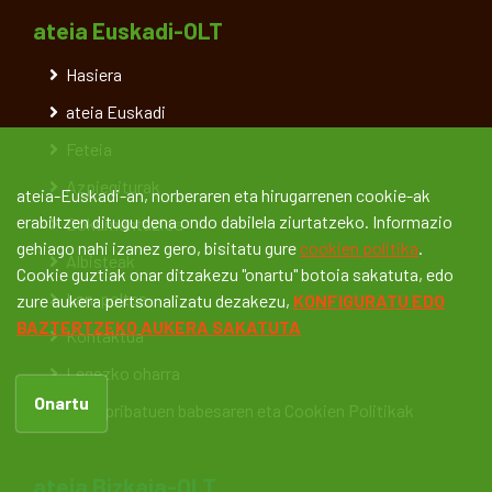
ateia Euskadi-OLT
Hasiera
ateia Euskadi
Feteia
Azpiegiturak
ateia-Euskadi-an, norberaren eta hirugarrenen cookie-ak
erabiltzen ditugu dena ondo dabilela ziurtatzeko. Informazio
Dokumentazioa
gehiago nahi izanez gero, bisitatu gure
cookien politika
.
Albisteak
Cookie guztiak onar ditzakezu "onartu" botoia sakatuta, edo
Lan-poltsa
zure aukera pertsonalizatu dezakezu,
KONFIGURATU EDO
BAZTERTZEKO AUKERA SAKATUTA
Kontaktua
Legezko oharra
Onartu
Datu pribatuen babesaren eta Cookien Politikak
ateia Bizkaia-OLT