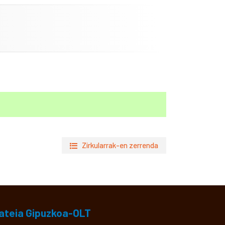
Zirkularrak-en zerrenda
ateia Gipuzkoa-OLT