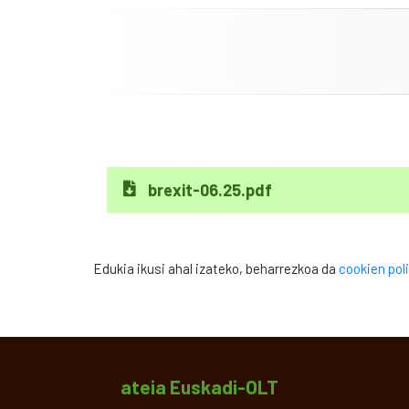
brexit-06.25.pdf
Edukia ikusi ahal izateko, beharrezkoa da
cookien poli
ateia Euskadi-OLT