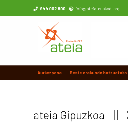
944 002 800
info@ateia-euskadi.org
Aurkezpena
Beste erakunde batzuetako 
ateia Gipuzkoa