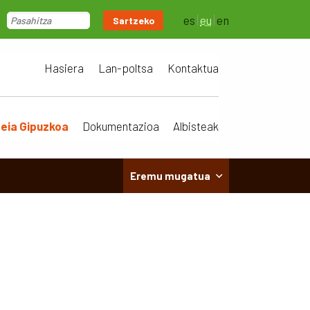
es
eu
en
Sartzeko
Hasiera
Lan-poltsa
Kontaktua
teia Gipuzkoa
Dokumentazioa
Albisteak
Eremu mugatua