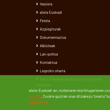
Hasiera
ateia Euskadi
Feteia
Azpiegiturak
Dokumentazioa
Albisteak
Lan-poltsa
Kontaktua
Legezko oharra
Datu pribatuen babesaren eta Cookien
Politikak
ateia-Euskadi-an, norberaren eta hirugarrenen coo
politika
. Cookie guztiak onar ditzakezu "onartu" 
SAKATUTA