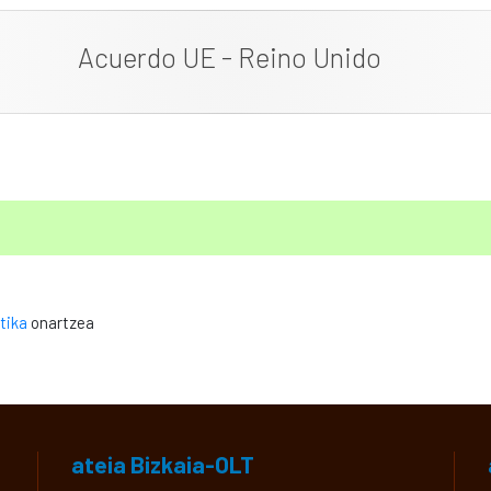
Acuerdo UE - Reino Unido
tika
onartzea
ateia Bizkaia-OLT