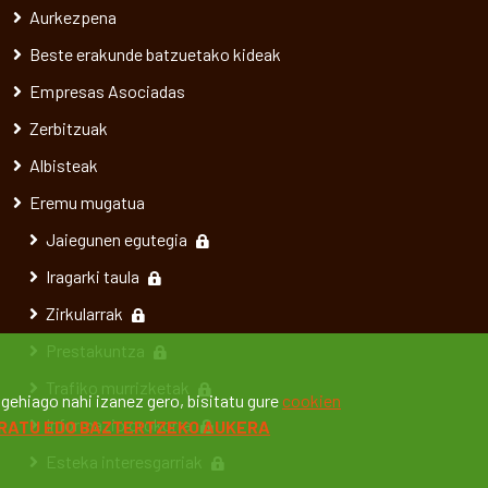
Aurkezpena
Beste erakunde batzuetako kideak
Empresas Asociadas
Zerbitzuak
Albisteak
Eremu mugatua
Jaiegunen egutegia
Iragarki taula
Zirkularrak
Prestakuntza
Trafiko murrizketak
gehiago nahi izanez gero, bisitatu gure
cookien
Informazio orokorra
RATU EDO BAZTERTZEKO AUKERA
Esteka interesgarriak