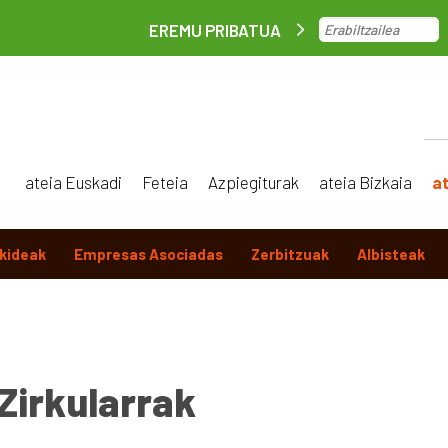
EREMU PRIBATUA
ateia Euskadi
Feteia
Azpiegiturak
ateia Bizkaia
a
kideak
Empresas Asociadas
Zerbitzuak
Albisteak
Zirkularrak