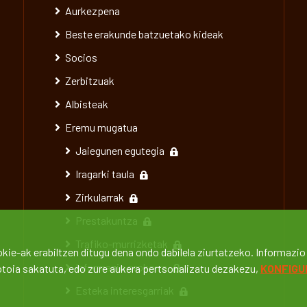
Aurkezpena
Beste erakunde batzuetako kideak
Socios
Zerbitzuak
Albisteak
Eremu mugatua
Jaiegunen egutegia
Iragarki taula
Zirkularrak
Prestakuntza
Trafiko-murrizketak
kie-ak erabiltzen ditugu dena ondo dabilela ziurtatzeko. Informazio 
Informazio orokorra
botoia sakatuta, edo zure aukera pertsonalizatu dezakezu,
KONFIGU
Esteka interesgarriak