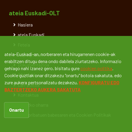
ateia Euskadi-OLT
Hasiera
ateia Euskadi
Feteia
ateia-Euskadi-an, norberaren eta hirugarrenen cookie-ak
Azpiegiturak
erabiltzen ditugu dena ondo dabilela ziurtatzeko. Informazio
Dokumentazioa
gehiago nahi izanez gero, bisitatu gure
cookien politika
.
Albisteak
Cookie guztiak onar ditzakezu "onartu" botoia sakatuta, edo
zure aukera pertsonalizatu dezakezu,
KONFIGURATU EDO
Lan-poltsa
BAZTERTZEKO AUKERA SAKATUTA
Kontaktua
Legezko oharra
Onartu
Datu pribatuen babesaren eta Cookien Politikak