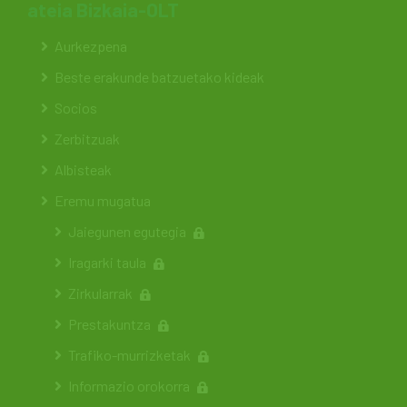
ateia Bizkaia-OLT
Aurkezpena
Beste erakunde batzuetako kideak
Socios
Zerbitzuak
Albisteak
Eremu mugatua
Jaiegunen egutegia
Iragarki taula
Zirkularrak
Prestakuntza
Trafiko-murrizketak
Informazio orokorra