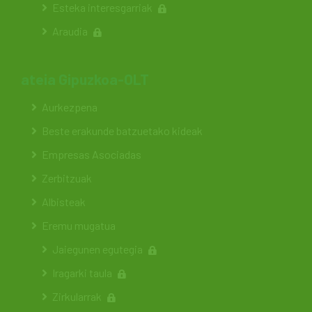
Esteka interesgarriak
Araudia
ateia Gipuzkoa-OLT
Aurkezpena
Beste erakunde batzuetako kideak
Empresas Asociadas
Zerbitzuak
Albisteak
Eremu mugatua
Jaiegunen egutegia
Iragarki taula
Zirkularrak