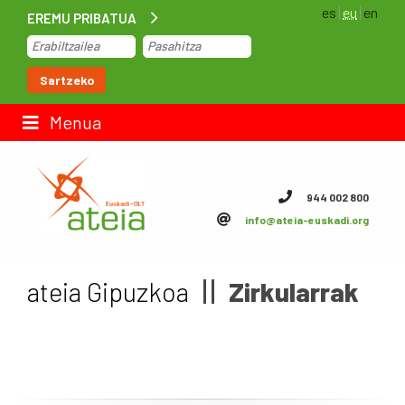
es
eu
en
EREMU PRIBATUA
Hasiera
Sartzeko
Lan-poltsa
Menua
Kontaktua
944 002 800
info@ateia-euskadi.org
ateia Euskadi
Feteia
ateia Gipuzkoa
Zirkularrak
Azpiegiturak
ateia Bizkaia
ateia Gipuzkoa